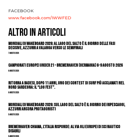
FACEBOOK
www.facebook.com/IWWFED
ALTRO IN ARTICOLI
Mondiali di Wakeboard 2026: al Lago del Salto è il giorno delle fasi
decisive, azzurri a valanga verso le semifinali
7 Agosto 2026
Campionati Europei Under 21 – Bremerhaven (Germania) 6-9 agosto 2026
6 Agosto 2026
Ritorna a Badesi, dopo 11 anni, uno dei contest di surf più acclamati nel
nord Sardegna: il “Log Fest”.
6 Agosto 2026
Mondiali di Wakeboard 2026: sul Lago del Salto è il giorno dei ripescaggi,
azzurri ancora protagonisti
5 Agosto 2026
Bremerhaven chiama, l’Italia risponde: al via gli Europei di Sci Nautico
Disabili
5 Agosto 2026