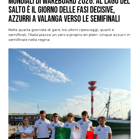
Mondiali di Wakeboard 2026: al Lago del
Salto è il giorno delle fasi decisive,
azzurri a valanga verso le semifinali
Nella quarta giornata di gare, tra ultimi ripescaggi, quarti e
semifinali, l’Italia piazza un vero e proprio en plein: cinque azzurri in
semifinale nella regina