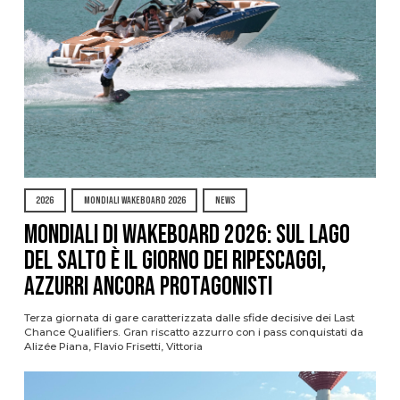
2026
MONDIALI WAKEBOARD 2026
NEWS
Mondiali di Wakeboard 2026: sul Lago
del Salto è il giorno dei ripescaggi,
azzurri ancora protagonisti
Terza giornata di gare caratterizzata dalle sfide decisive dei Last
Chance Qualifiers. Gran riscatto azzurro con i pass conquistati da
Alizée Piana, Flavio Frisetti, Vittoria