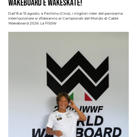
Wakeboard e Wakeskate!
Dall’8 al 15 agosto, a Pechino (Cina), i migliori rider del panorama
internazionale si sfideranno ai Campionati del Mondo di Cable
Wakeboard 2026. La FISSW