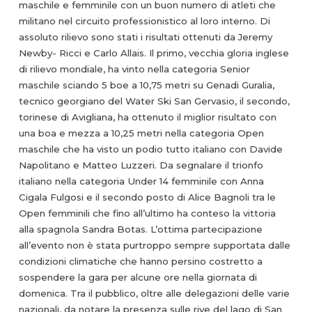
maschile e femminile con un buon numero di atleti che
militano nel circuito professionistico al loro interno. Di
assoluto rilievo sono stati i risultati ottenuti da Jeremy
Newby- Ricci e Carlo Allais. Il primo, vecchia gloria inglese
di rilievo mondiale, ha vinto nella categoria Senior
maschile sciando 5 boe a 10,75 metri su Genadi Guralia,
tecnico georgiano del Water Ski San Gervasio, il secondo,
torinese di Avigliana, ha ottenuto il miglior risultato con
una boa e mezza a 10,25 metri nella categoria Open
maschile che ha visto un podio tutto italiano con Davide
Napolitano e Matteo Luzzeri. Da segnalare il trionfo
italiano nella categoria Under 14 femminile con Anna
Cigala Fulgosi e il secondo posto di Alice Bagnoli tra le
Open femminili che fino all’ultimo ha conteso la vittoria
alla spagnola Sandra Botas. L’ottima partecipazione
all’evento non è stata purtroppo sempre supportata dalle
condizioni climatiche che hanno persino costretto a
sospendere la gara per alcune ore nella giornata di
domenica. Tra il pubblico, oltre alle delegazioni delle varie
nazionali, da notare la presenza sulle rive del lago di San