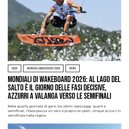
2026
MONDIALI WAKEBOARD 2026
NEWS
Mondiali di Wakeboard 2026: al Lago del
Salto è il giorno delle fasi decisive,
azzurri a valanga verso le semifinali
Nella quarta giornata di gare, tra ultimi ripescaggi, quarti e
semifinali, l’Italia piazza un vero e proprio en plein: cinque azzurri in
semifinale nella regina