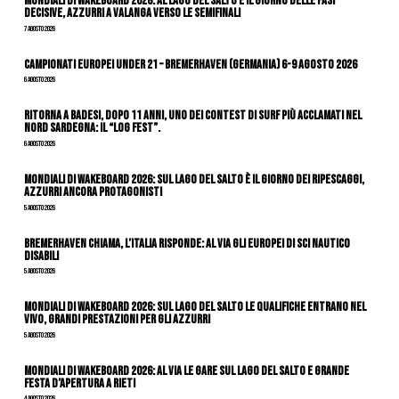
Mondiali di Wakeboard 2026: al Lago del Salto è il giorno delle fasi
decisive, azzurri a valanga verso le semifinali
7 Agosto 2026
Campionati Europei Under 21 – Bremerhaven (Germania) 6-9 agosto 2026
6 Agosto 2026
Ritorna a Badesi, dopo 11 anni, uno dei contest di surf più acclamati nel
nord Sardegna: il “Log Fest”.
6 Agosto 2026
Mondiali di Wakeboard 2026: sul Lago del Salto è il giorno dei ripescaggi,
azzurri ancora protagonisti
5 Agosto 2026
Bremerhaven chiama, l’Italia risponde: al via gli Europei di Sci Nautico
Disabili
5 Agosto 2026
Mondiali di Wakeboard 2026: sul Lago del Salto le qualifiche entrano nel
vivo, grandi prestazioni per gli azzurri
5 Agosto 2026
Mondiali di Wakeboard 2026: al via le gare sul Lago del Salto e grande
festa d’apertura a Rieti
4 Agosto 2026