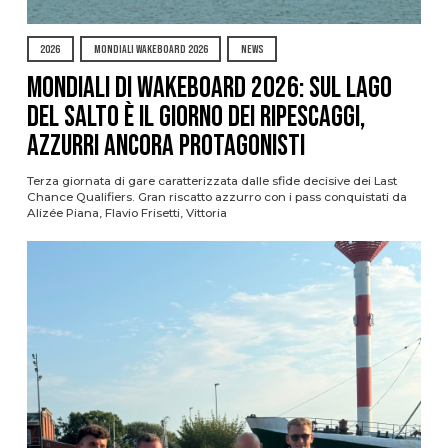
2026
MONDIALI WAKEBOARD 2026
NEWS
Mondiali di Wakeboard 2026: sul Lago
del Salto è il giorno dei ripescaggi,
azzurri ancora protagonisti
Terza giornata di gare caratterizzata dalle sfide decisive dei Last
Chance Qualifiers. Gran riscatto azzurro con i pass conquistati da
Alizée Piana, Flavio Frisetti, Vittoria