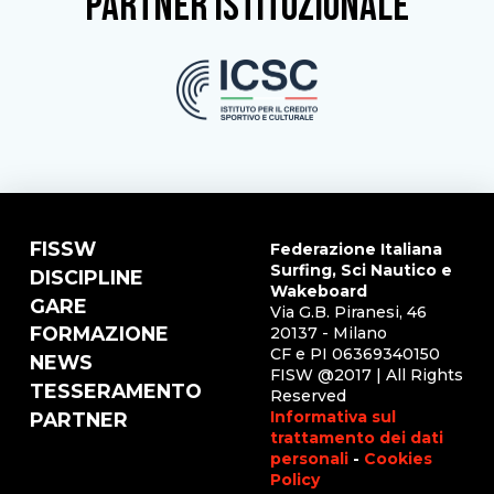
partner istituzionale
FISSW
Federazione Italiana
Surfing, Sci Nautico e
DISCIPLINE
Wakeboard
GARE
Via G.B. Piranesi, 46
FORMAZIONE
20137 - Milano
CF e PI 06369340150
NEWS
FISW @2017 | All Rights
TESSERAMENTO
Reserved
Informativa sul
PARTNER
trattamento dei dati
personali
-
Cookies
Policy