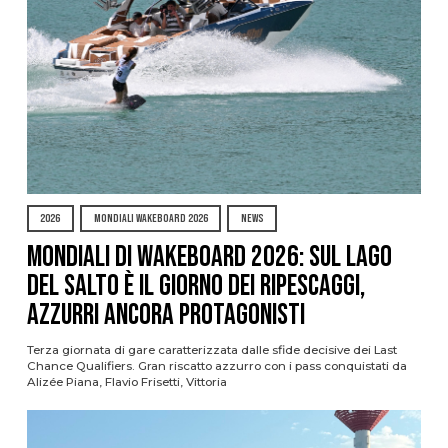
2026
MONDIALI WAKEBOARD 2026
NEWS
Mondiali di Wakeboard 2026: sul Lago
del Salto è il giorno dei ripescaggi,
azzurri ancora protagonisti
Terza giornata di gare caratterizzata dalle sfide decisive dei Last
Chance Qualifiers. Gran riscatto azzurro con i pass conquistati da
Alizée Piana, Flavio Frisetti, Vittoria