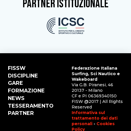
partner istituzionale
FISSW
Federazione Italiana
Surfing, Sci Nautico e
DISCIPLINE
Wakeboard
GARE
Via G.B. Piranesi, 46
FORMAZIONE
20137 - Milano
CF e PI 06369340150
NEWS
FISW @2017 | All Rights
TESSERAMENTO
Reserved
Informativa sul
PARTNER
trattamento dei dati
personali
-
Cookies
Policy