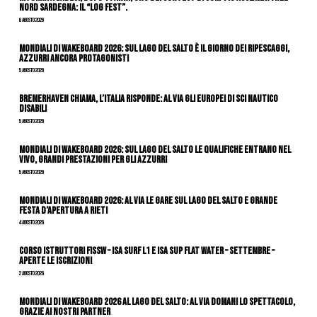
nord Sardegna: il “Log Fest”.
6 Agosto 2026
Mondiali di Wakeboard 2026: sul Lago del Salto è il giorno dei ripescaggi,
azzurri ancora protagonisti
5 Agosto 2026
Bremerhaven chiama, l’Italia risponde: al via gli Europei di Sci Nautico
Disabili
5 Agosto 2026
Mondiali di Wakeboard 2026: sul Lago del Salto le qualifiche entrano nel
vivo, grandi prestazioni per gli azzurri
5 Agosto 2026
Mondiali di Wakeboard 2026: al via le gare sul Lago del Salto e grande
festa d’apertura a Rieti
4 Agosto 2026
CORSO ISTRUTTORI FISSW – ISA SURF L1 e ISA SUP Flat Water – SETTEMBRE –
APERTE LE ISCRIZIONI
2 Agosto 2026
Mondiali di Wakeboard 2026 al Lago del Salto: al via domani lo spettacolo,
grazie ai nostri Partner