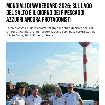
Mondiali di Wakeboard 2026: sul Lago
del Salto è il giorno dei ripescaggi,
azzurri ancora protagonisti
Terza giornata di gare caratterizzata dalle sfide decisive dei Last
Chance Qualifiers. Gran riscatto azzurro con i pass conquistati da
Alizée Piana, Flavio Frisetti, Vittoria