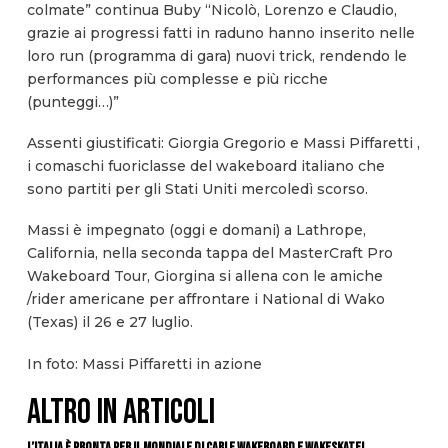
colmate” continua Buby “Nicolò, Lorenzo e Claudio,
grazie ai progressi fatti in raduno hanno inserito nelle
loro run (programma di gara) nuovi trick, rendendo le
performances più complesse e più ricche
(punteggi…)”
Assenti giustificati: Giorgia Gregorio e Massi Piffaretti ,
i comaschi fuoriclasse del wakeboard italiano che
sono partiti per gli Stati Uniti mercoledì scorso.
Massi è impegnato (oggi e domani) a Lathrope,
California, nella seconda tappa del MasterCraft Pro
Wakeboard Tour, Giorgina si allena con le amiche
/rider americane per affrontare i National di Wako
(Texas) il 26 e 27 luglio.
In foto: Massi Piffaretti in azione
ALTRO IN ARTICOLI
L’Italia è pronta per il Mondiale di Cable Wakeboard e Wakeskate!