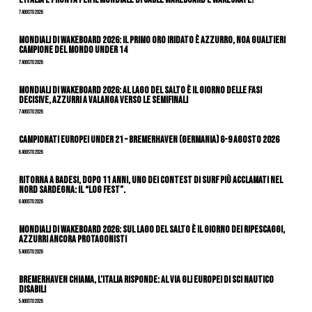
7 Agosto 2026
Mondiali di Wakeboard 2026: il primo oro iridato è azzurro, Noa Gualtieri
campione del mondo Under 14
7 Agosto 2026
Mondiali di Wakeboard 2026: al Lago del Salto è il giorno delle fasi
decisive, azzurri a valanga verso le semifinali
7 Agosto 2026
Campionati Europei Under 21 – Bremerhaven (Germania) 6-9 agosto 2026
6 Agosto 2026
Ritorna a Badesi, dopo 11 anni, uno dei contest di surf più acclamati nel
nord Sardegna: il “Log Fest”.
6 Agosto 2026
Mondiali di Wakeboard 2026: sul Lago del Salto è il giorno dei ripescaggi,
azzurri ancora protagonisti
5 Agosto 2026
Bremerhaven chiama, l’Italia risponde: al via gli Europei di Sci Nautico
Disabili
5 Agosto 2026