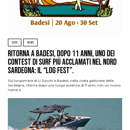
2026
NEWS
Ritorna a Badesi, dopo 11 anni, uno dei
contest di surf più acclamati nel nord
Sardegna: il “Log Fest”.
Sul lungomare di Li Junchi a Badesi, nella costa gallurese della
Sardegna, ritorna dopo una lunga assenza di 11 anni, con un nuovo
nome e