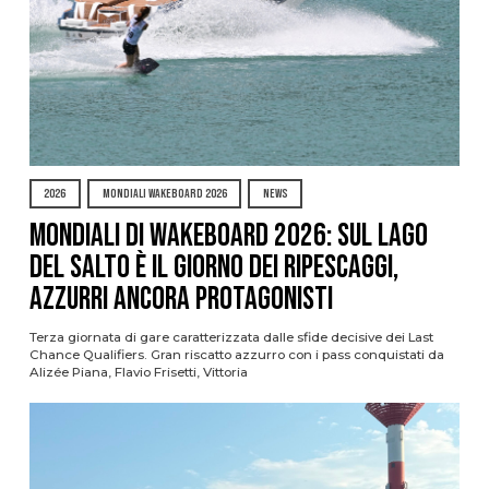
2026
MONDIALI WAKEBOARD 2026
NEWS
Mondiali di Wakeboard 2026: sul Lago
del Salto è il giorno dei ripescaggi,
azzurri ancora protagonisti
Terza giornata di gare caratterizzata dalle sfide decisive dei Last
Chance Qualifiers. Gran riscatto azzurro con i pass conquistati da
Alizée Piana, Flavio Frisetti, Vittoria