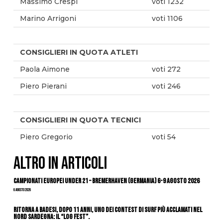
Massimo Crespi
voti 1232
Marino Arrigoni
voti 1106
CONSIGLIERI IN QUOTA ATLETI
Paola Aimone
voti 272
Piero Pierani
voti 246
CONSIGLIERI IN QUOTA TECNICI
Piero Gregorio
voti 54
ALTRO IN ARTICOLI
Campionati Europei Under 21 – Bremerhaven (Germania) 6-9 agosto 2026
6 Agosto 2026
Ritorna a Badesi, dopo 11 anni, uno dei contest di surf più acclamati nel
nord Sardegna: il “Log Fest”.