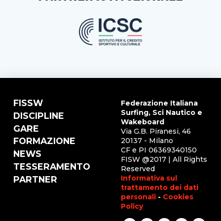
FISSW
Federazione Italiana
Surfing, Sci Nautico e
DISCIPLINE
Wakeboard
GARE
Via G.B. Piranesi, 46
FORMAZIONE
20137 - Milano
CF e PI 06369340150
NEWS
FISW @2017 | All Rights
TESSERAMENTO
Reserved
Informativa sul
PARTNER
trattamento dei dati
personali
-
Cookies
Policy