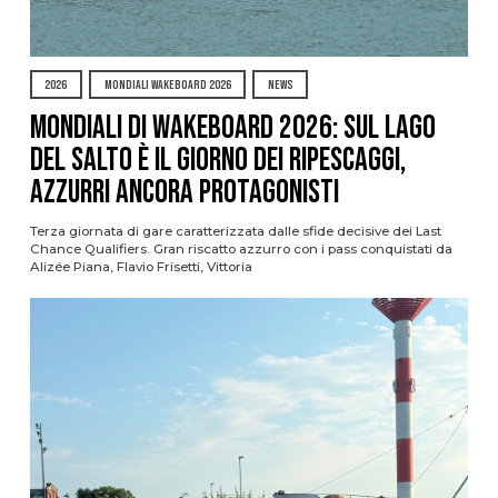
2026
MONDIALI WAKEBOARD 2026
NEWS
Mondiali di Wakeboard 2026: sul Lago
del Salto è il giorno dei ripescaggi,
azzurri ancora protagonisti
Terza giornata di gare caratterizzata dalle sfide decisive dei Last
Chance Qualifiers. Gran riscatto azzurro con i pass conquistati da
Alizée Piana, Flavio Frisetti, Vittoria