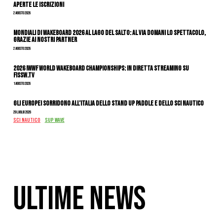
APERTE LE ISCRIZIONI
2 Agosto 2026
Mondiali di Wakeboard 2026 al Lago del Salto: al via domani lo spettacolo,
grazie ai nostri Partner
2 Agosto 2026
2026 IWWF WORLD WAKEBOARD CHAMPIONSHIPS: IN DIRETTA STREAMING SU
FISSW.TV
1 Agosto 2026
Gli Europei sorridono all’Italia dello stand up paddle e dello sci nautico
29 Luglio 2026
SCI NAUTICO
SUP WAVE
ULTIME NEWS