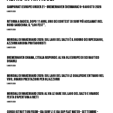
Campionati Europei Under 21 – Bremerhaven (Germania) 6-9 agosto 2026
6 Agosto 2026
Ritorna a Badesi, dopo 11 anni, uno dei contest di surf più acclamati nel
nord Sardegna: il “Log Fest”.
6 Agosto 2026
Mondiali di Wakeboard 2026: sul Lago del Salto è il giorno dei ripescaggi,
azzurri ancora protagonisti
5 Agosto 2026
Bremerhaven chiama, l’Italia risponde: al via gli Europei di Sci Nautico
Disabili
5 Agosto 2026
Mondiali di Wakeboard 2026: sul Lago del Salto le qualifiche entrano nel
vivo, grandi prestazioni per gli azzurri
5 Agosto 2026
Mondiali di Wakeboard 2026: al via le gare sul Lago del Salto e grande
festa d’apertura a Rieti
4 Agosto 2026
CORSO ISTRUTTORI FISSW – ISA SURF L1 e ISA SUP Flat Water – SETTEMBRE –