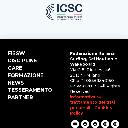
FISSW
Federazione Italiana
Surfing, Sci Nautico e
DISCIPLINE
Wakeboard
GARE
Via G.B. Piranesi, 46
FORMAZIONE
20137 - Milano
CF e PI 06369340150
NEWS
FISW @2017 | All Rights
TESSERAMENTO
Reserved
Informativa sul
PARTNER
trattamento dei dati
personali
-
Cookies
Policy