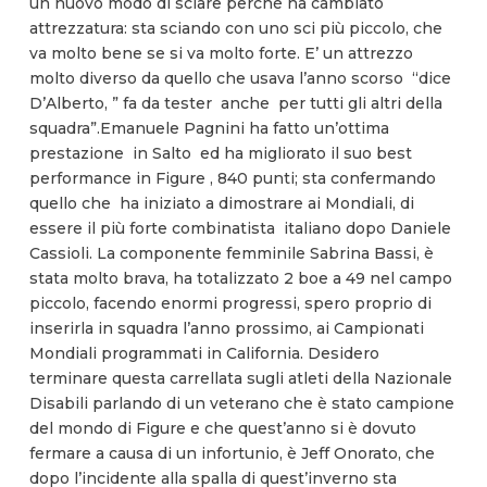
un nuovo modo di sciare perché ha cambiato
attrezzatura: sta sciando con uno sci più piccolo, che
va molto bene se si va molto forte. E’ un attrezzo
molto diverso da quello che usava l’anno scorso “dice
D’Alberto, ” fa da tester anche per tutti gli altri della
squadra”.Emanuele Pagnini ha fatto un’ottima
prestazione in Salto ed ha migliorato il suo best
performance in Figure , 840 punti; sta confermando
quello che ha iniziato a dimostrare ai Mondiali, di
essere il più forte combinatista italiano dopo Daniele
Cassioli. La componente femminile Sabrina Bassi, è
stata molto brava, ha totalizzato 2 boe a 49 nel campo
piccolo, facendo enormi progressi, spero proprio di
inserirla in squadra l’anno prossimo, ai Campionati
Mondiali programmati in California. Desidero
terminare questa carrellata sugli atleti della Nazionale
Disabili parlando di un veterano che è stato campione
del mondo di Figure e che quest’anno si è dovuto
fermare a causa di un infortunio, è Jeff Onorato, che
dopo l’incidente alla spalla di quest’inverno sta