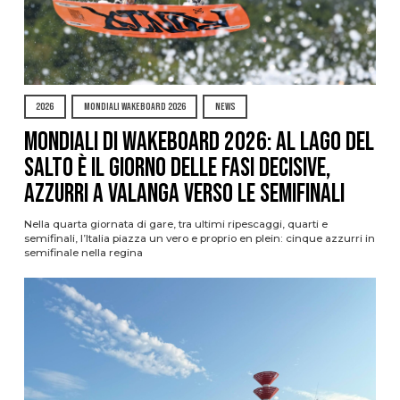
2026
MONDIALI WAKEBOARD 2026
NEWS
Mondiali di Wakeboard 2026: al Lago del
Salto è il giorno delle fasi decisive,
azzurri a valanga verso le semifinali
Nella quarta giornata di gare, tra ultimi ripescaggi, quarti e
semifinali, l’Italia piazza un vero e proprio en plein: cinque azzurri in
semifinale nella regina