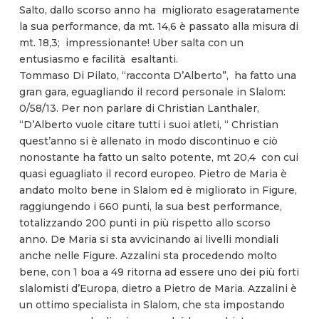
Salto, dallo scorso anno ha migliorato esageratamente
la sua performance, da mt. 14,6 è passato alla misura di
mt. 18,3; impressionante! Uber salta con un
entusiasmo e facilità esaltanti.
Tommaso Di Pilato, “racconta D’Alberto”, ha fatto una
gran gara, eguagliando il record personale in Slalom:
0/58/13. Per non parlare di Christian Lanthaler,
“D’Alberto vuole citare tutti i suoi atleti, “ Christian
quest’anno si è allenato in modo discontinuo e ciò
nonostante ha fatto un salto potente, mt 20,4 con cui
quasi eguagliato il record europeo. Pietro de Maria è
andato molto bene in Slalom ed è migliorato in Figure,
raggiungendo i 660 punti, la sua best performance,
totalizzando 200 punti in più rispetto allo scorso
anno. De Maria si sta avvicinando ai livelli mondiali
anche nelle Figure. Azzalini sta procedendo molto
bene, con 1 boa a 49 ritorna ad essere uno dei più forti
slalomisti d’Europa, dietro a Pietro de Maria. Azzalini è
un ottimo specialista in Slalom, che sta impostando