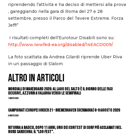
riprendendo l’attività e ha deciso di mettersi alla prova
, gareggiando nella gara di Roma del 27 e 28
settembre, presso il Parco del Tevere Extreme. Forza
Jeff!”
I risultati completi dell’Eurotour Disabili sono su:
http://www.iwwfed-ea.org/disabled/14EACD009/
La foto scattata da Andrea Gilardi riprende Uber Riva
in un passaggio di Slalom
ALTRO IN ARTICOLI
Mondiali di Wakeboard 2026: al Lago del Salto è il giorno delle fasi
decisive, azzurri a valanga verso le semifinali
7 Agosto 2026
Campionati Europei Under 21 – Bremerhaven (Germania) 6-9 agosto 2026
6 Agosto 2026
Ritorna a Badesi, dopo 11 anni, uno dei contest di surf più acclamati nel
nord Sardegna: il “Log Fest”.