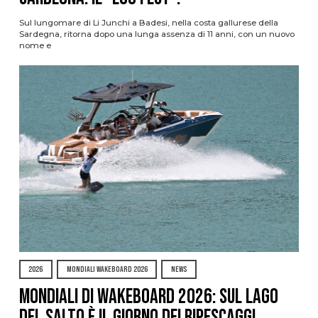
Sul lungomare di Li Junchi a Badesi, nella costa gallurese della
Sardegna, ritorna dopo una lunga assenza di 11 anni, con un nuovo
nome e
2026
MONDIALI WAKEBOARD 2026
NEWS
Mondiali di Wakeboard 2026: sul Lago
del Salto è il giorno dei ripescaggi,