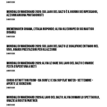
6 Agosto 2026
Mondiali di Wakeboard 2026: sul Lago del Salto è il giorno dei ripescaggi,
azzurri ancora protagonisti
5 Agosto 2026
Bremerhaven chiama, l’Italia risponde: al via gli Europei di Sci Nautico
Disabili
5 Agosto 2026
Mondiali di Wakeboard 2026: sul Lago del Salto le qualifiche entrano nel
vivo, grandi prestazioni per gli azzurri
5 Agosto 2026
Mondiali di Wakeboard 2026: al via le gare sul Lago del Salto e grande
festa d’apertura a Rieti
4 Agosto 2026
CORSO ISTRUTTORI FISSW – ISA SURF L1 e ISA SUP Flat Water – SETTEMBRE –
APERTE LE ISCRIZIONI
2 Agosto 2026
Mondiali di Wakeboard 2026 al Lago del Salto: al via domani lo spettacolo,
grazie ai nostri Partner
2 Agosto 2026