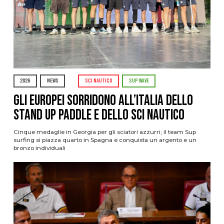
2026
NEWS
SCI NAUTICO
SUP WAVE
Gli Europei sorridono all’Italia dello
stand up paddle e dello sci nautico
Cinque medaglie in Georgia per gli sciatori azzurri; il team Sup
surfing si piazza quarto in Spagna e conquista un argento e un
bronzo individuali