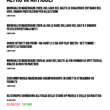
Mondiali di Wakeboard 2026: sul Lago del Salto le qualifiche entrano nel
vivo, grandi prestazioni per gli azzurri
5 Agosto 2026
Mondiali di Wakeboard 2026: al via le gare sul Lago del Salto e grande
festa d’apertura a Rieti
4 Agosto 2026
CORSO ISTRUTTORI FISSW – ISA SURF L1 e ISA SUP Flat Water – SETTEMBRE –
APERTE LE ISCRIZIONI
2 Agosto 2026
Mondiali di Wakeboard 2026 al Lago del Salto: al via domani lo spettacolo,
grazie ai nostri Partner
2 Agosto 2026
2026 IWWF WORLD WAKEBOARD CHAMPIONSHIPS: IN DIRETTA STREAMING SU
FISSW.TV
1 Agosto 2026
Gli Europei sorridono all’Italia dello stand up paddle e dello sci nautico
29 Luglio 2026
SCI NAUTICO
SUP WAVE