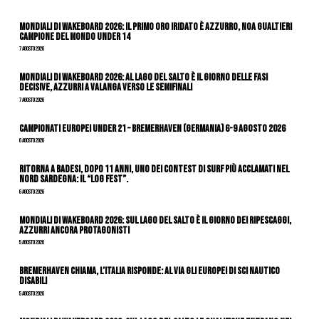
Mondiali di Wakeboard 2026: il primo oro iridato è azzurro, Noa Gualtieri
campione del mondo Under 14
7 Agosto 2026
Mondiali di Wakeboard 2026: al Lago del Salto è il giorno delle fasi
decisive, azzurri a valanga verso le semifinali
7 Agosto 2026
Campionati Europei Under 21 – Bremerhaven (Germania) 6-9 agosto 2026
6 Agosto 2026
Ritorna a Badesi, dopo 11 anni, uno dei contest di surf più acclamati nel
nord Sardegna: il “Log Fest”.
6 Agosto 2026
Mondiali di Wakeboard 2026: sul Lago del Salto è il giorno dei ripescaggi,
azzurri ancora protagonisti
5 Agosto 2026
Bremerhaven chiama, l’Italia risponde: al via gli Europei di Sci Nautico
Disabili
5 Agosto 2026