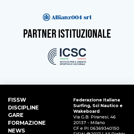
partner istituzionale
FISSW
Federazione Italiana
Surfing, Sci Nautico e
DISCIPLINE
Wakeboard
GARE
Via G.B. Piranesi, 46
FORMAZIONE
20137 - Milano
CF e PI 06369340150
NEWS
FISW @2017 | All Rights