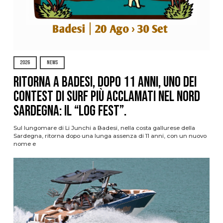
2026
NEWS
Ritorna a Badesi, dopo 11 anni, uno dei
contest di surf più acclamati nel nord
Sardegna: il “Log Fest”.
Sul lungomare di Li Junchi a Badesi, nella costa gallurese della
Sardegna, ritorna dopo una lunga assenza di 11 anni, con un nuovo
nome e