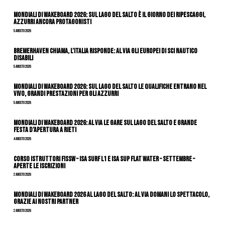
Mondiali di Wakeboard 2026: sul Lago del Salto è il giorno dei ripescaggi,
azzurri ancora protagonisti
5 Agosto 2026
Bremerhaven chiama, l’Italia risponde: al via gli Europei di Sci Nautico
Disabili
5 Agosto 2026
Mondiali di Wakeboard 2026: sul Lago del Salto le qualifiche entrano nel
vivo, grandi prestazioni per gli azzurri
5 Agosto 2026
Mondiali di Wakeboard 2026: al via le gare sul Lago del Salto e grande
festa d’apertura a Rieti
4 Agosto 2026
CORSO ISTRUTTORI FISSW – ISA SURF L1 e ISA SUP Flat Water – SETTEMBRE –
APERTE LE ISCRIZIONI
2 Agosto 2026
Mondiali di Wakeboard 2026 al Lago del Salto: al via domani lo spettacolo,
grazie ai nostri Partner
2 Agosto 2026