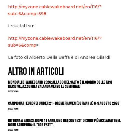
http://myzone.cablewakeboard.net/en/116/?
sub=6&comp=598
i risultati su:
http://myzone.cablewakeboard.net/en/116/?
sub=6&comp
=
La foto di Alberto Della Beffa è di Andrea Gilardi
ALTRO IN ARTICOLI
Mondiali di Wakeboard 2026: al Lago del Salto è il giorno delle fasi
decisive, azzurri a valanga verso le semifinali
7 Agosto 2026
Campionati Europei Under 21 – Bremerhaven (Germania) 6-9 agosto 2026
6 Agosto 2026
Ritorna a Badesi, dopo 11 anni, uno dei contest di surf più acclamati nel
nord Sardegna: il “Log Fest”.
6 Agosto 2026