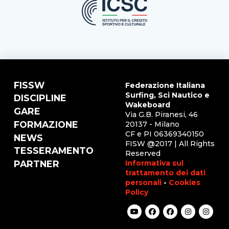
FISSW
Federazione Italiana
Surfing, Sci Nautico e
DISCIPLINE
Wakeboard
GARE
Via G.B. Piranesi, 46
FORMAZIONE
20137 - Milano
CF e PI 06369340150
NEWS
FISW @2017 | All Rights
TESSERAMENTO
Reserved
Informativa sul
PARTNER
trattamento dei dati
personali
-
Cookies
Policy