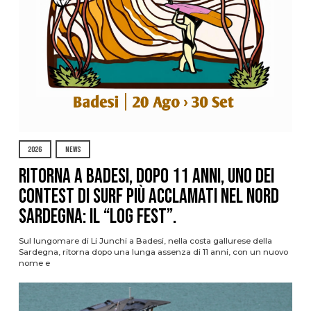
2026
NEWS
Ritorna a Badesi, dopo 11 anni, uno dei
contest di surf più acclamati nel nord
Sardegna: il “Log Fest”.
Sul lungomare di Li Junchi a Badesi, nella costa gallurese della
Sardegna, ritorna dopo una lunga assenza di 11 anni, con un nuovo
nome e