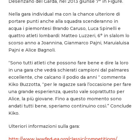
Desenzano del Garda, nel 2013 giunse 7° in Figure.
Nella gara individual ma con la chance ulteriore di
portare punti anche alla squadra scenderanno in
acqua i piemontesi Brando Caruso, Luca Spinelli e
quattro atleti lombardi: Matteo Luzzeri, 6° in slalom lo
scorso anno a Joannina, Gianmarco Pajni, Maruialuisa
Pajni e Alice Bagnoli.
“Sono tutti atleti che possono fare bene e dire la loro
in una gara che vedrà schierati campioni dal palmares
eccellente, che calcano il podio da anni “ commenta
Kiko Buzzotta, “per le ragazze sarà l’occasione per fare
una grande esperienza, questo vale soprattutto per
Alice, la più giovane. Fino a questo momento sono
andati tutti bene, speriamo continuino così.” Conclude
Kiko.
Ulteriori informazioni sulla gara:
http://www.iwwfed-ea.org/classic/competitions/