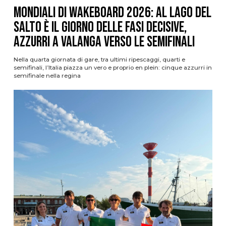
Mondiali di Wakeboard 2026: al Lago del
Salto è il giorno delle fasi decisive,
azzurri a valanga verso le semifinali
Nella quarta giornata di gare, tra ultimi ripescaggi, quarti e
semifinali, l’Italia piazza un vero e proprio en plein: cinque azzurri in
semifinale nella regina