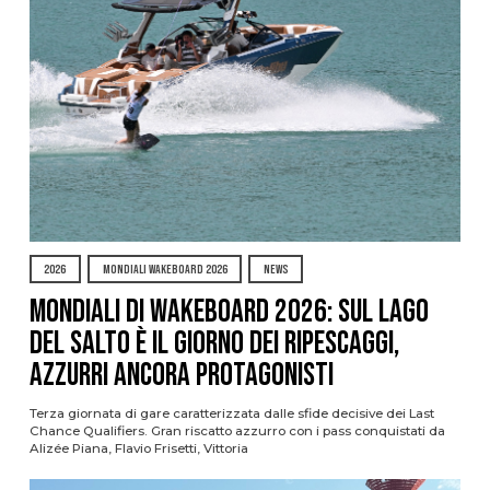
2026
MONDIALI WAKEBOARD 2026
NEWS
Mondiali di Wakeboard 2026: sul Lago
del Salto è il giorno dei ripescaggi,
azzurri ancora protagonisti
Terza giornata di gare caratterizzata dalle sfide decisive dei Last
Chance Qualifiers. Gran riscatto azzurro con i pass conquistati da
Alizée Piana, Flavio Frisetti, Vittoria