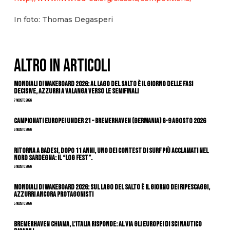
In foto: Thomas Degasperi
ALTRO IN ARTICOLI
Mondiali di Wakeboard 2026: al Lago del Salto è il giorno delle fasi
decisive, azzurri a valanga verso le semifinali
7 Agosto 2026
Campionati Europei Under 21 – Bremerhaven (Germania) 6-9 agosto 2026
6 Agosto 2026
Ritorna a Badesi, dopo 11 anni, uno dei contest di surf più acclamati nel
nord Sardegna: il “Log Fest”.
6 Agosto 2026
Mondiali di Wakeboard 2026: sul Lago del Salto è il giorno dei ripescaggi,
azzurri ancora protagonisti
5 Agosto 2026
Bremerhaven chiama, l’Italia risponde: al via gli Europei di Sci Nautico