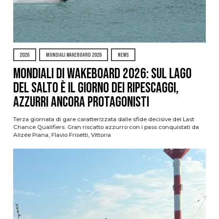
2026
MONDIALI WAKEBOARD 2026
NEWS
Mondiali di Wakeboard 2026: sul Lago
del Salto è il giorno dei ripescaggi,
azzurri ancora protagonisti
Terza giornata di gare caratterizzata dalle sfide decisive dei Last
Chance Qualifiers. Gran riscatto azzurro con i pass conquistati da
Alizée Piana, Flavio Frisetti, Vittoria