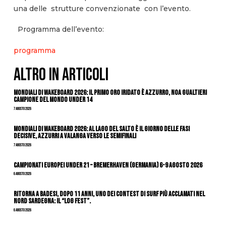
una delle strutture convenzionate con l’evento.
Programma dell’evento:
programma
ALTRO IN ARTICOLI
Mondiali di Wakeboard 2026: il primo oro iridato è azzurro, Noa Gualtieri
campione del mondo Under 14
7 Agosto 2026
Mondiali di Wakeboard 2026: al Lago del Salto è il giorno delle fasi
decisive, azzurri a valanga verso le semifinali
7 Agosto 2026
Campionati Europei Under 21 – Bremerhaven (Germania) 6-9 agosto 2026
6 Agosto 2026
Ritorna a Badesi, dopo 11 anni, uno dei contest di surf più acclamati nel
nord Sardegna: il “Log Fest”.
6 Agosto 2026