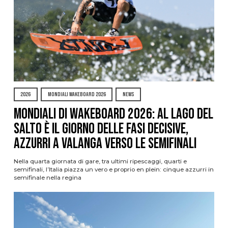
2026
MONDIALI WAKEBOARD 2026
NEWS
Mondiali di Wakeboard 2026: al Lago del
Salto è il giorno delle fasi decisive,
azzurri a valanga verso le semifinali
Nella quarta giornata di gare, tra ultimi ripescaggi, quarti e
semifinali, l’Italia piazza un vero e proprio en plein: cinque azzurri in
semifinale nella regina