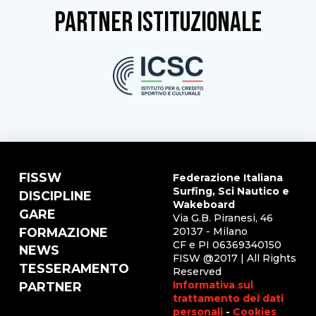
partner istituzionale
FISSW
Federazione Italiana
Surfing, Sci Nautico e
DISCIPLINE
Wakeboard
GARE
Via G.B. Piranesi, 46
FORMAZIONE
20137 - Milano
CF e PI 06369340150
NEWS
FISW @2017 | All Rights
TESSERAMENTO
Reserved
Informativa sul
PARTNER
trattamento dei dati
personali
-
Cookies