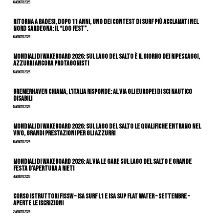
6 Agosto 2026
Ritorna a Badesi, dopo 11 anni, uno dei contest di surf più acclamati nel
nord Sardegna: il “Log Fest”.
6 Agosto 2026
Mondiali di Wakeboard 2026: sul Lago del Salto è il giorno dei ripescaggi,
azzurri ancora protagonisti
5 Agosto 2026
Bremerhaven chiama, l’Italia risponde: al via gli Europei di Sci Nautico
Disabili
5 Agosto 2026
Mondiali di Wakeboard 2026: sul Lago del Salto le qualifiche entrano nel
vivo, grandi prestazioni per gli azzurri
5 Agosto 2026
Mondiali di Wakeboard 2026: al via le gare sul Lago del Salto e grande
festa d’apertura a Rieti
4 Agosto 2026
CORSO ISTRUTTORI FISSW – ISA SURF L1 e ISA SUP Flat Water – SETTEMBRE –
APERTE LE ISCRIZIONI
2 Agosto 2026