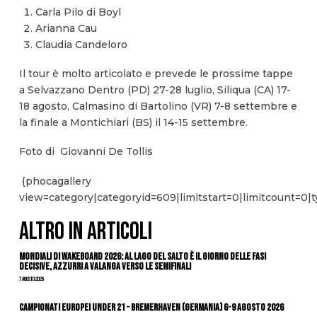
Carla Pilo di Boyl
Arianna Cau
Claudia Candeloro
Il tour è molto articolato e prevede le prossime tappe
a Selvazzano Dentro (PD) 27-28 luglio, Siliqua (CA) 17-
18 agosto, Calmasino di Bartolino (VR) 7-8 settembre e
la finale a Montichiari (BS) il 14-15 settembre.
Foto di Giovanni De Tollis
{phocagallery
view=category|categoryid=609|limitstart=0|limitcount=0|
ALTRO IN ARTICOLI
Mondiali di Wakeboard 2026: al Lago del Salto è il giorno delle fasi
decisive, azzurri a valanga verso le semifinali
7 Agosto 2026
Campionati Europei Under 21 – Bremerhaven (Germania) 6-9 agosto 2026