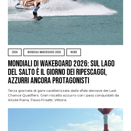
2026
MONDIALI WAKEBOARD 2026
NEWS
Mondiali di Wakeboard 2026: sul Lago
del Salto è il giorno dei ripescaggi,
azzurri ancora protagonisti
Terza giornata di gare caratterizzata dalle sfide decisive dei Last
Chance Qualifiers. Gran riscatto azzurro con i pass conquistati da
Alizée Piana, Flavio Frisetti, Vittoria