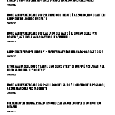
L’Italia è pronta per il Mondiale di Cable Wakeboard e Wakeskate!
7 Agosto 2026
Mondiali di Wakeboard 2026: il primo oro iridato è azzurro, Noa Gualtieri
campione del mondo Under 14
7 Agosto 2026
Mondiali di Wakeboard 2026: al Lago del Salto è il giorno delle fasi
decisive, azzurri a valanga verso le semifinali
7 Agosto 2026
Campionati Europei Under 21 – Bremerhaven (Germania) 6-9 agosto 2026
6 Agosto 2026
Ritorna a Badesi, dopo 11 anni, uno dei contest di surf più acclamati nel
nord Sardegna: il “Log Fest”.
6 Agosto 2026
Mondiali di Wakeboard 2026: sul Lago del Salto è il giorno dei ripescaggi,
azzurri ancora protagonisti
5 Agosto 2026
Bremerhaven chiama, l’Italia risponde: al via gli Europei di Sci Nautico
Disabili
5 Agosto 2026