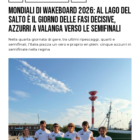
Mondiali di Wakeboard 2026: al Lago del
Salto è il giorno delle fasi decisive,
azzurri a valanga verso le semifinali
Nella quarta giornata di gare, tra ultimi ripescaggi, quarti e
semifinali, l’Italia piazza un vero e proprio en plein: cinque azzurri in
semifinale nella regina