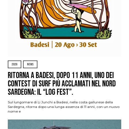
2026
NEWS
Ritorna a Badesi, dopo 11 anni, uno dei
contest di surf più acclamati nel nord
Sardegna: il “Log Fest”.
Sul lungomare di Li Junchi a Badesi, nella costa gallurese della
Sardegna, ritorna dopo una lunga assenza di 11 anni, con un nuovo
nome e