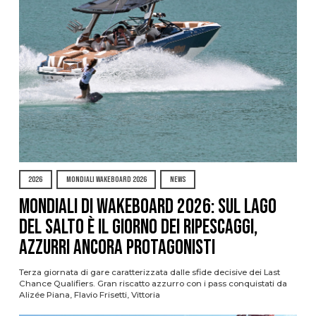
2026
MONDIALI WAKEBOARD 2026
NEWS
Mondiali di Wakeboard 2026: sul Lago
del Salto è il giorno dei ripescaggi,
azzurri ancora protagonisti
Terza giornata di gare caratterizzata dalle sfide decisive dei Last
Chance Qualifiers. Gran riscatto azzurro con i pass conquistati da
Alizée Piana, Flavio Frisetti, Vittoria