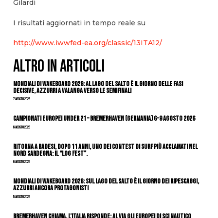
Gilardi
I risultati aggiornati in tempo reale su
http://www.iwwfed-ea.org/classic/13ITA12/
ALTRO IN ARTICOLI
Mondiali di Wakeboard 2026: al Lago del Salto è il giorno delle fasi
decisive, azzurri a valanga verso le semifinali
7 Agosto 2026
Campionati Europei Under 21 – Bremerhaven (Germania) 6-9 agosto 2026
6 Agosto 2026
Ritorna a Badesi, dopo 11 anni, uno dei contest di surf più acclamati nel
nord Sardegna: il “Log Fest”.
6 Agosto 2026
Mondiali di Wakeboard 2026: sul Lago del Salto è il giorno dei ripescaggi,
azzurri ancora protagonisti
5 Agosto 2026
Bremerhaven chiama, l’Italia risponde: al via gli Europei di Sci Nautico