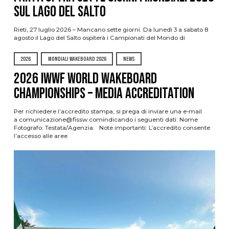
sul Lago del Salto
Rieti, 27 luglio 2026 – Mancano sette giorni. Da lunedì 3 a sabato 8
agosto il Lago del Salto ospiterà i Campionati del Mondo di
2026
MONDIALI WAKEBOARD 2026
NEWS
2026 IWWF WORLD WAKEBOARD
CHAMPIONSHIPS – MEDIA ACCREDITATION
Per richiedere l’accredito stampa, si prega di inviare una e-mail
a comunicazione@fissw.comindicando i seguenti dati: Nome
Fotografo: Testata/Agenzia: Note importanti: L’accredito consente
l’accesso alle aree