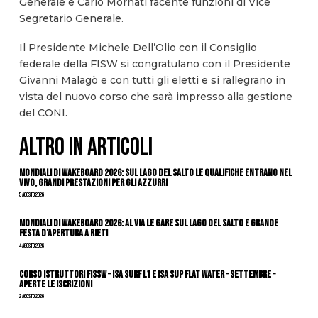
Generale e Carlo Mornati facente funzioni di Vice
Segretario Generale.
Il Presidente Michele Dell’Olio con il Consiglio
federale della FISW si congratulano con il Presidente
Givanni Malagò e con tutti gli eletti e si rallegrano in
vista del nuovo corso che sarà impresso alla gestione
del CONI.
ALTRO IN ARTICOLI
Mondiali di Wakeboard 2026: sul Lago del Salto le qualifiche entrano nel
vivo, grandi prestazioni per gli azzurri
5 Agosto 2026
Mondiali di Wakeboard 2026: al via le gare sul Lago del Salto e grande
festa d’apertura a Rieti
4 Agosto 2026
CORSO ISTRUTTORI FISSW – ISA SURF L1 e ISA SUP Flat Water – SETTEMBRE –
APERTE LE ISCRIZIONI
2 Agosto 2026