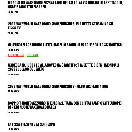
Mondiali di Wakeboard 2026 al Lago del Salto: al via domani lo spettacolo,
grazie ai nostri Partner
2 Agosto 2026
2026 IWWF WORLD WAKEBOARD CHAMPIONSHIPS: IN DIRETTA STREAMING SU
FISSW.TV
1 Agosto 2026
Gli Europei sorridono all’Italia dello stand up paddle e dello sci nautico
29 Luglio 2026
SCI NAUTICO
SUP WAVE
Wakeboard, il conto alla rovescia è partito: tra sette giorni i Mondiali
2026 sul Lago del Salto
27 Luglio 2026
2026 IWWF WORLD WAKEBOARD CHAMPIONSHIPS – MEDIA ACCREDITATION
24 Luglio 2026
DOPPIO TRIONFO AZZURRO IN EUROPA: L’ITALIA CONQUISTA I CAMPIONATI EUROPEI
DI PIEDI NUDI E WAKEBOARD BARCA
20 Luglio 2026
La FISSW presente al Surf Expo
14 Luglio 2026