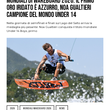
Mondiali di Wakeboard 2026: il primo
oro iridato è azzurro, Noa Gualtieri
campione del mondo Under 14
Nella giornata di semifinali e finali sul Lago del Salto arriva la
medaglia più pesante: Noa Gualtieri conquista il titolo mondiale
Under 14 Boys, primo
2026
MONDIALI WAKEBOARD 2026
NEWS