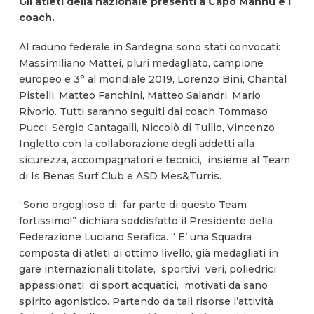
Gli atleti della nazionale presenti a Capo Mannu e i
coach.
Al raduno federale in Sardegna sono stati convocati:
Massimiliano Mattei, pluri medagliato, campione
europeo e 3° al mondiale 2019, Lorenzo Bini, Chantal
Pistelli, Matteo Fanchini, Matteo Salandri, Mario
Rivorio. Tutti saranno seguiti dai coach Tommaso
Pucci, Sergio Cantagalli, Niccolò di Tullio, Vincenzo
Ingletto con la collaborazione degli addetti alla
sicurezza, accompagnatori e tecnici, insieme al Team
di Is Benas Surf Club e ASD Mes&Turris.
“Sono orgoglioso di far parte di questo Team
fortissimo!” dichiara soddisfatto il Presidente della
Federazione Luciano Serafica. “ E’ una Squadra
composta di atleti di ottimo livello, già medagliati in
gare internazionali titolate, sportivi veri, poliedrici
appassionati di sport acquatici, motivati da sano
spirito agonistico. Partendo da tali risorse l’attività