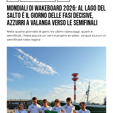
Mondiali di Wakeboard 2026: al Lago del
Salto è il giorno delle fasi decisive,
azzurri a valanga verso le semifinali
Nella quarta giornata di gare, tra ultimi ripescaggi, quarti e
semifinali, l’Italia piazza un vero e proprio en plein: cinque azzurri in
semifinale nella regina