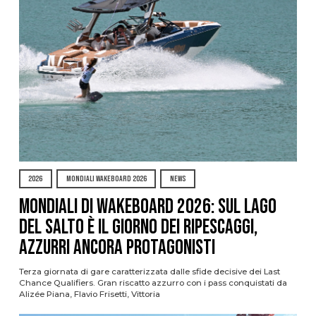
2026
MONDIALI WAKEBOARD 2026
NEWS
Mondiali di Wakeboard 2026: sul Lago
del Salto è il giorno dei ripescaggi,
azzurri ancora protagonisti
Terza giornata di gare caratterizzata dalle sfide decisive dei Last
Chance Qualifiers. Gran riscatto azzurro con i pass conquistati da
Alizée Piana, Flavio Frisetti, Vittoria