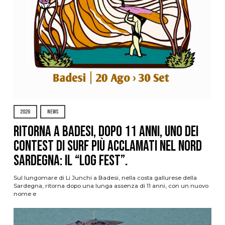
2026
NEWS
Ritorna a Badesi, dopo 11 anni, uno dei
contest di surf più acclamati nel nord
Sardegna: il “Log Fest”.
Sul lungomare di Li Junchi a Badesi, nella costa gallurese della
Sardegna, ritorna dopo una lunga assenza di 11 anni, con un nuovo
nome e