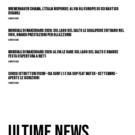
Bremerhaven chiama, l’Italia risponde: al via gli Europei di Sci Nautico
Disabili
5 Agosto 2026
Mondiali di Wakeboard 2026: sul Lago del Salto le qualifiche entrano nel
vivo, grandi prestazioni per gli azzurri
5 Agosto 2026
Mondiali di Wakeboard 2026: al via le gare sul Lago del Salto e grande
festa d’apertura a Rieti
4 Agosto 2026
CORSO ISTRUTTORI FISSW – ISA SURF L1 e ISA SUP Flat Water – SETTEMBRE –
APERTE LE ISCRIZIONI
2 Agosto 2026
ULTIME NEWS