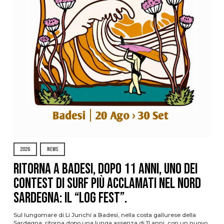
2026
NEWS
Ritorna a Badesi, dopo 11 anni, uno dei
contest di surf più acclamati nel nord
Sardegna: il “Log Fest”.
Sul lungomare di Li Junchi a Badesi, nella costa gallurese della
Sardegna, ritorna dopo una lunga assenza di 11 anni, con un nuovo