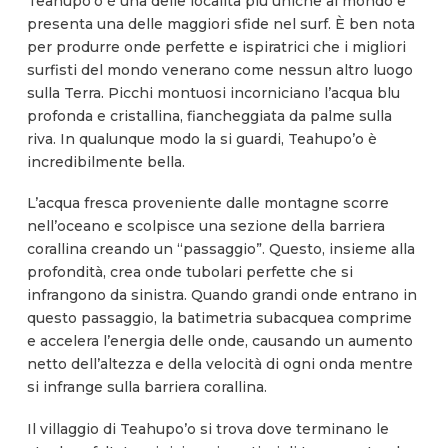
Teahupo’o è una delle località più uniche al mondo e
presenta una delle maggiori sfide nel surf. È ben nota
per produrre onde perfette e ispiratrici che i migliori
surfisti del mondo venerano come nessun altro luogo
sulla Terra. Picchi montuosi incorniciano l’acqua blu
profonda e cristallina, fiancheggiata da palme sulla
riva. In qualunque modo la si guardi, Teahupo’o è
incredibilmente bella.
L’acqua fresca proveniente dalle montagne scorre
nell’oceano e scolpisce una sezione della barriera
corallina creando un “passaggio”. Questo, insieme alla
profondità, crea onde tubolari perfette che si
infrangono da sinistra. Quando grandi onde entrano in
questo passaggio, la batimetria subacquea comprime
e accelera l’energia delle onde, causando un aumento
netto dell’altezza e della velocità di ogni onda mentre
si infrange sulla barriera corallina.
Il villaggio di Teahupo’o si trova dove terminano le