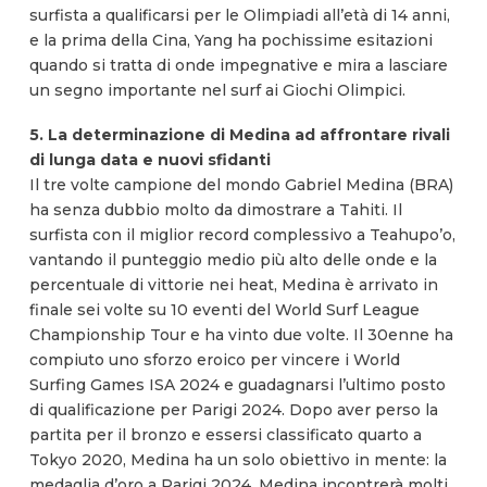
surfista a qualificarsi per le Olimpiadi all’età di 14 anni,
e la prima della Cina, Yang ha pochissime esitazioni
quando si tratta di onde impegnative e mira a lasciare
un segno importante nel surf ai Giochi Olimpici.
5. La determinazione di Medina ad affrontare rivali
di lunga data e nuovi sfidanti
Il tre volte campione del mondo Gabriel Medina (BRA)
ha senza dubbio molto da dimostrare a Tahiti. Il
surfista con il miglior record complessivo a Teahupo’o,
vantando il punteggio medio più alto delle onde e la
percentuale di vittorie nei heat, Medina è arrivato in
finale sei volte su 10 eventi del World Surf League
Championship Tour e ha vinto due volte. Il 30enne ha
compiuto uno sforzo eroico per vincere i World
Surfing Games ISA 2024 e guadagnarsi l’ultimo posto
di qualificazione per Parigi 2024. Dopo aver perso la
partita per il bronzo e essersi classificato quarto a
Tokyo 2020, Medina ha un solo obiettivo in mente: la
medaglia d’oro a Parigi 2024. Medina incontrerà molti