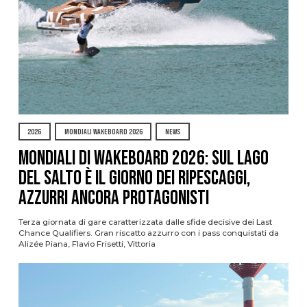
2026
MONDIALI WAKEBOARD 2026
NEWS
Mondiali di Wakeboard 2026: sul Lago
del Salto è il giorno dei ripescaggi,
azzurri ancora protagonisti
Terza giornata di gare caratterizzata dalle sfide decisive dei Last
Chance Qualifiers. Gran riscatto azzurro con i pass conquistati da
Alizée Piana, Flavio Frisetti, Vittoria