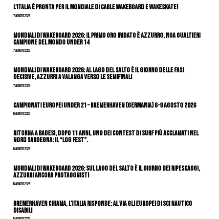
L’Italia è pronta per il Mondiale di Cable Wakeboard e Wakeskate!
7 Agosto 2026
Mondiali di Wakeboard 2026: il primo oro iridato è azzurro, Noa Gualtieri
campione del mondo Under 14
7 Agosto 2026
Mondiali di Wakeboard 2026: al Lago del Salto è il giorno delle fasi
decisive, azzurri a valanga verso le semifinali
7 Agosto 2026
Campionati Europei Under 21 – Bremerhaven (Germania) 6-9 agosto 2026
6 Agosto 2026
Ritorna a Badesi, dopo 11 anni, uno dei contest di surf più acclamati nel
nord Sardegna: il “Log Fest”.
6 Agosto 2026
Mondiali di Wakeboard 2026: sul Lago del Salto è il giorno dei ripescaggi,
azzurri ancora protagonisti
5 Agosto 2026
Bremerhaven chiama, l’Italia risponde: al via gli Europei di Sci Nautico
Disabili
5 Agosto 2026