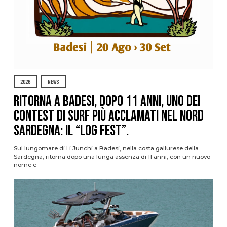
2026
NEWS
Ritorna a Badesi, dopo 11 anni, uno dei
contest di surf più acclamati nel nord
Sardegna: il “Log Fest”.
Sul lungomare di Li Junchi a Badesi, nella costa gallurese della
Sardegna, ritorna dopo una lunga assenza di 11 anni, con un nuovo
nome e