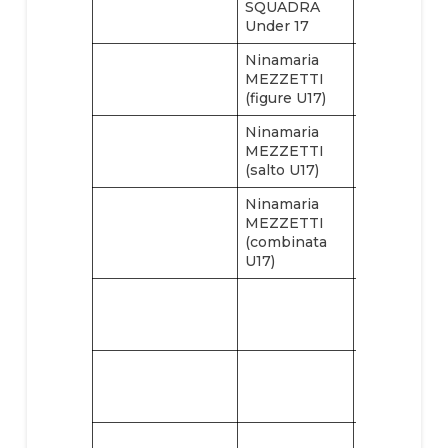
SQUADRA
Under 17
Ninamaria
Margherita
MEZZETTI
SERAFICA
(figure U17)
(figure U17)
Ninamaria
Margherita
MEZZETTI
SERAFICA
(salto U17)
(comb. U17)
Ninamaria
Vincenzo
MEZZETTI
MARINO
(combinata
(slalom U17)
U17)
Vincenzo
MARINO
(figure U17)
Vincenzo
MARINO
(comb. U17)