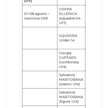
U17)
COPPA
Giorgia
01-08 agosto –
ELLENICA
CUFFARO
Ioannina GRE
(squadreU14
(figure U14)
U17)
Giada
SQUADRA
PRESICCI
Under 14
(combinata
U14)
Giorgia
CUFFARO
(combinata
U14)
Salvatore
MARTORANA
(slalom U14)
Salvatore
MARTORANA
(figure U14)