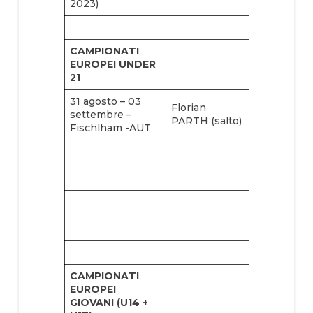
2023)
CAMPIONATI
EUROPEI UNDER
21
31 agosto – 03
Florian
Florian
settembre –
PARTH (salto)
PARTH
Fischlham -AUT
Nina Maria
MEZZETTI
(figure)
Vincenzo
MARINO
(combinata)
CAMPIONATI
EUROPEI
GIOVANI (U14 +