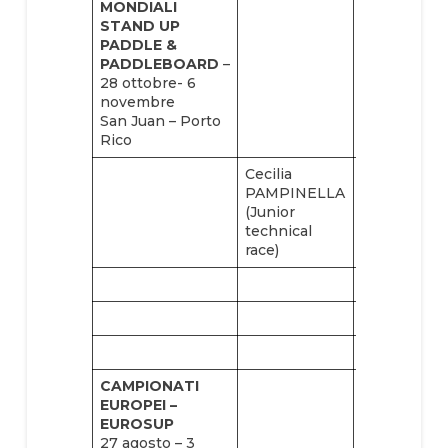
MONDIALI
STAND UP
PADDLE
&
PADDLEBOARD
–
28 ottobre- 6
novembre
San Juan – Porto
Rico
Cecilia
Cornelia
PAMPINELLA
RIGATTI
(Junior
(technical
technical
race)
race)
CAMPIONATI
EUROPEI –
EUROSUP
27 agosto – 3