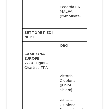
Edoardo LA
MALFA
(combinata)
SETTORE PIEDI
NUDI
ORO
ARGENTO
CAMPIONATI
EUROPEI
27-30 luglio –
Chartres FRA
Vittoria
Giublena
SQUADRA
(junior
slalom)
Paola
Vittoria
AIMONE
Giublena
(slalom ope