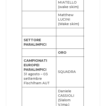
MIATELLO
GREGORIO
(wake skim)
(wake skim)
Matthew
Nicolò
LUCINI
MALANDR
(Wake skim)
(wake skim)
SETTORE
PARALIMPICI
ORO
ARGENTO
CAMPIONATI
EUROPEI
Sabrina
PARALIMPICI
BASSI
SQUADRA
31 agosto – 03
(slalom
settembre
seated)
Fischlham AUT
Daniele
Sabrina
CASSIOLI
BASSI (figu
(Slalom
seated)
V.Imp.)