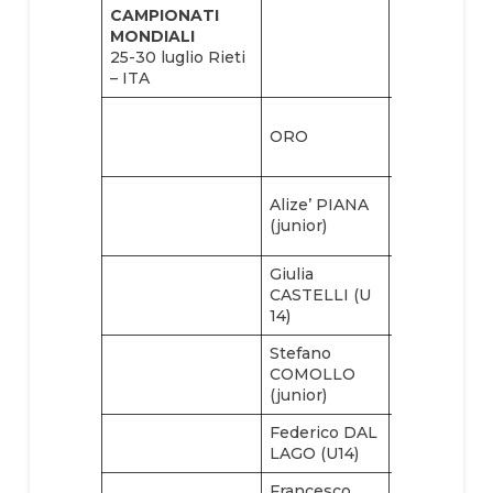
CAMPIONATI
MONDIALI
25-30 luglio Rieti
– ITA
Alice VIRAG
ORO
(open)
Annalisa DI
Alize’ PIANA
CORATO
(junior)
(veteran +4
Giulia
CASTELLI (U
14)
Stefano
COMOLLO
(junior)
Federico DAL
LAGO (U14)
Francesco