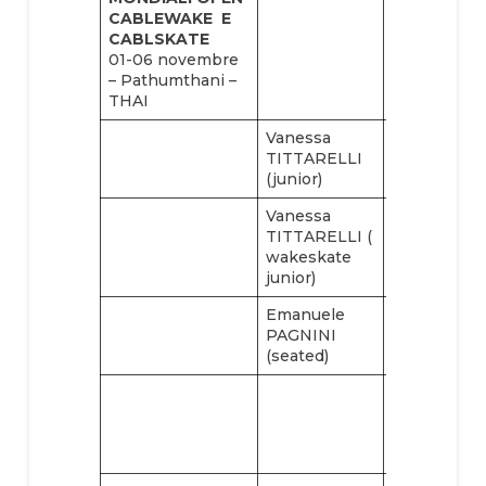
CABLEWAKE
E
CABLSKATE
01-06 novembre
– Pathumthani –
THAI
Vanessa
Claudia
TITTARELLI
PAGNINI
(junior)
(open)
Vanessa
Nicole
TITTARELLI (
REGAZZO
wakeskate
(junior)
junior)
Emanuele
Giacomo
PAGNINI
FARINA
(seated)
(junior)
Maurizio
MARASSI
(wakeskate
Open)