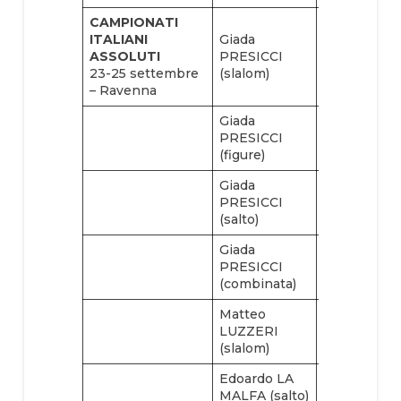
CAMPIONATI
ITALIANI
Giada
Guglielmo
ASSOLUTI
PRESICCI
SARACCO
23-25 settembre
(slalom)
(slalom)
– Ravenna
Giada
Roberto
PRESICCI
SABAINI
(figure)
(salto)
Giada
PRESICCI
(salto)
Giada
PRESICCI
(combinata)
Matteo
LUZZERI
(slalom)
Edoardo LA
MALFA (salto)