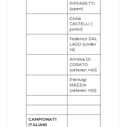
PIFFARETTI
(open)
Giulia
Stefano
CASTELLI (
COMOLLO
junior)
(junior)
Federico DAL
Veronica
LAGO (under
RIVA (under
14)
14)
Annlisa DI
CORATO
(veteran +40)
Pierluigi
MAZZIA
(veteran +50)
CAMPIONATI
ITALIANI