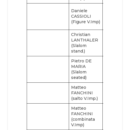
Matteo
Daniele
FANCHINI (
CASSIOLI
slalom
(Figure V.Imp)
V.Imp.)
Christian
Matteo
LANTHALER
FANCHINI (
(Slalom
figure V.Imp
stand.)
Pietro DE
MARIA
(Slalom
seated)
Matteo
FANCHINI
(salto V.Imp.)
Matteo
FANCHINI
(combinata
V.Imp)