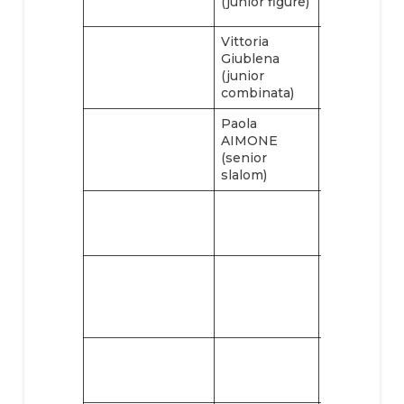
(junior figure)
)
Vittoria
Paola
Giublena
AIMONE
(junior
(salto open 
combinata)
Paola
Pietro OL
AIMONE
(slalom
(senior
junior)
slalom)
Pietro OL
(figure
junior)
Paola
AIMONE
(senior
figure)
Paola
AIMONE
(salto figure