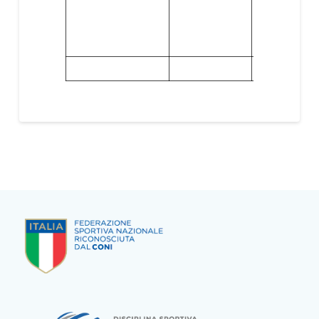
Alessandro
D’AGOSTIN
(wakeskate
junior)