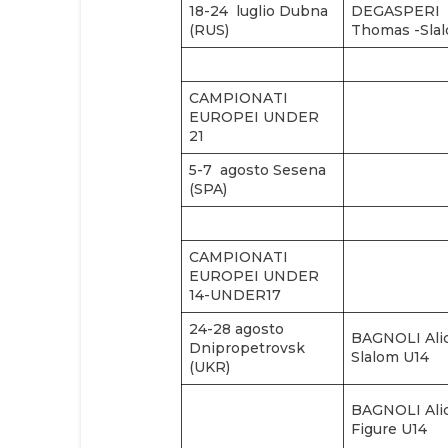
18-24 luglio Dubna
DEGASPERI
(RUS)
Thomas -Sla
CAMPIONATI
EUROPEI UNDER
21
5-7 agosto Sesena
(SPA)
CAMPIONATI
EUROPEI UNDER
14-UNDER17
24-28 agosto
BAGNOLI Alic
Dnipropetrovsk
Slalom U14
(UKR)
BAGNOLI Alic
Figure U14