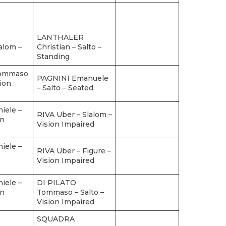
LANTHALER
lalom –
Christian – Salto –
Standing
Tommaso
PAGNINI Emanuele
sion
– Salto – Seated
iele –
RIVA Uber – Slalom –
on
Vision Impaired
iele –
RIVA Uber – Figure –
Vision Impaired
iele –
DI PILATO
on
Tommaso – Salto –
Vision Impaired
SQUADRA