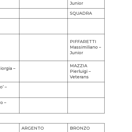
Junior
SQUADRA
PIFFARETTI
Massimiliano –
Junior
MAZZIA
orgia –
Pierluigi –
Veterans
o’ –
o –
ARGENTO
BRONZO