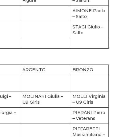
Figure
– Slalom
AIMONE Paola
– Salto
STAGI Giulio –
Salto
ARGENTO
BRONZO
igi –
MOLINARI Giulia –
MOLLI Virginia
U9 Girls
– U9 Girls
orgia –
PIERANI Piero
– Veterans
PIFFARETTI
Massimiliano –