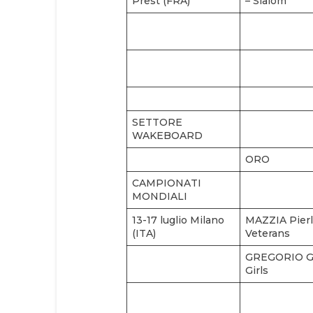
Prest (FRA)
– Slalom
SETTORE
WAKEBOARD
ORO
CAMPIONATI
MONDIALI
13-17 luglio Milano
MAZZIA Pierlu
(ITA)
Veterans
GREGORIO Gi
Girls