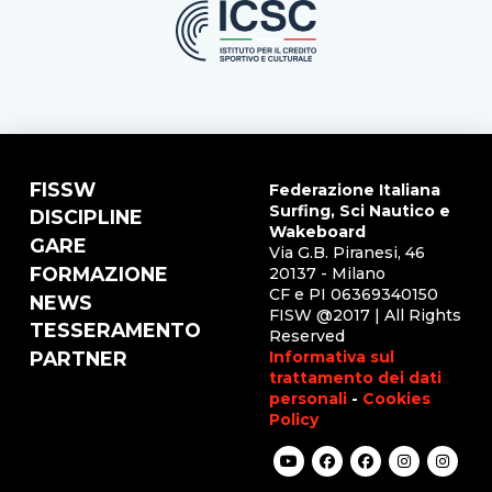
FISSW
Federazione Italiana
Surfing, Sci Nautico e
DISCIPLINE
Wakeboard
GARE
Via G.B. Piranesi, 46
FORMAZIONE
20137 - Milano
CF e PI 06369340150
NEWS
FISW @2017 | All Rights
TESSERAMENTO
Reserved
Informativa sul
PARTNER
trattamento dei dati
personali
-
Cookies
Policy