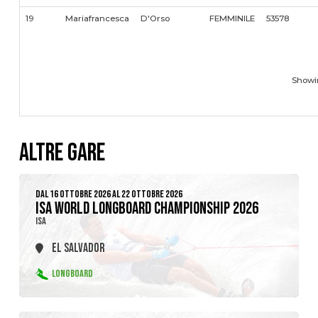
19
Mariafrancesca
D'Orso
FEMMINILE
53578
Showin
ALTRE GARE
DAL 16 OTTOBRE 2026 AL 22 OTTOBRE 2026
ISA WORLD LONGBOARD CHAMPIONSHIP 2026
ISA
EL SALVADOR
LONGBOARD