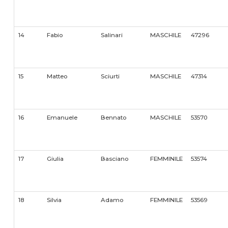
14
Fabio
Salinari
MASCHILE
47296
15
Matteo
Sciurti
MASCHILE
47314
16
Emanuele
Bennato
MASCHILE
53570
17
Giulia
Basciano
FEMMINILE
53574
18
Silvia
Adamo
FEMMINILE
53569