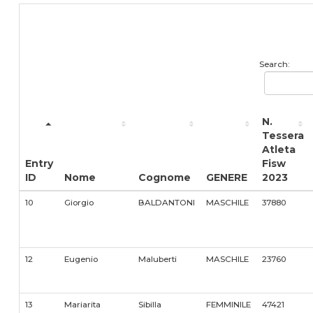
Search:
N.
Tessera
Atleta
Entry
Fisw
ID
Nome
Cognome
GENERE
2023
10
Giorgio
BALDANTONI
MASCHILE
37880
12
Eugenio
Maluberti
MASCHILE
23760
13
Mariarita
Sibilla
FEMMINILE
47421