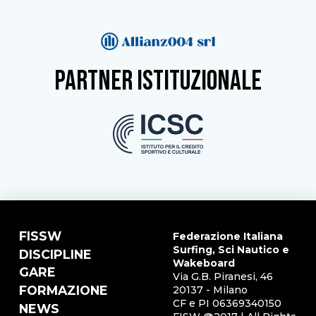
partner istituzionale
FISSW
Federazione Italiana
Surfing, Sci Nautico e
DISCIPLINE
Wakeboard
GARE
Via G.B. Piranesi, 46
FORMAZIONE
20137 - Milano
CF e PI 06369340150
NEWS