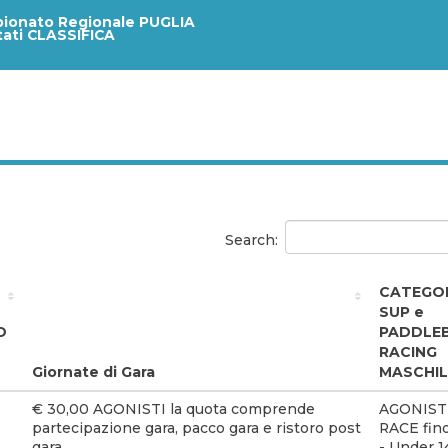
ionato Regionale PUGLIA
tati CLASSIFICA
Search:
CATEGOR
SUP e
D
PADDLE
RACING
Giornate di Gara
MASCHIL
€ 30,00 AGONISTI la quota comprende
AGONIST
partecipazione gara, pacco gara e ristoro post
RACE fino
gara
- Under 1