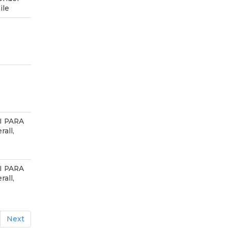
ile
I PARA
all,
I PARA
all,
Next