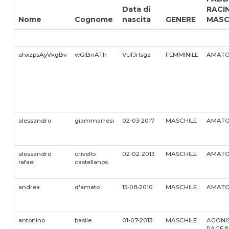
Data di
RACI
Nome
Cognome
nascita
GENERE
MASC
ahxzpsAyVkgBv
wGlBnATh
VUfJrlsgz
FEMMINILE
AMATO
alessandro
giammarresi
02-03-2017
MASCHILE
AMATO
alessandro
crivello
02-02-2013
MASCHILE
AMATO
rafael
castellanos
andrea
d'amato
15-08-2010
MASCHILE
AMATO
antonino
basile
01-07-2013
MASCHILE
AGONIS
RACE fin