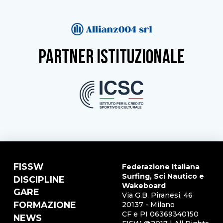
partner istituzionale
FISSW
Federazione Italiana
Surfing, Sci Nautico e
DISCIPLINE
Wakeboard
GARE
Via G.B. Piranesi, 46
FORMAZIONE
20137 - Milano
CF e PI 06369340150
NEWS