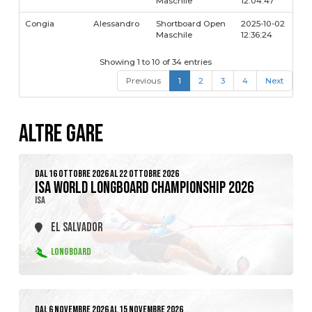
Maschile
12:04:47
Congia
Alessandro
Shortboard Open
2025-10-02
Maschile
12:36:24
Showing 1 to 10 of 34 entries
Previous
1
2
3
4
Next
ALTRE GARE
DAL 16 OTTOBRE 2026 AL 22 OTTOBRE 2026
ISA WORLD LONGBOARD CHAMPIONSHIP 2026
ISA
EL SALVADOR
LONGBOARD
DAL 6 NOVEMBRE 2026 AL 15 NOVEMBRE 2026