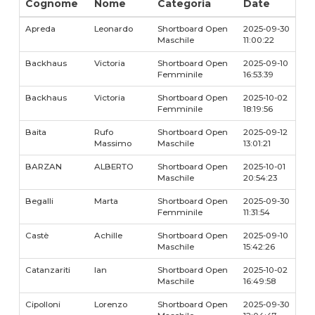
Cognome
Nome
Categoria
Date
Apreda
Leonardo
Shortboard Open
2025-09-30
Maschile
11:00:22
Backhaus
Victoria
Shortboard Open
2025-09-10
Femminile
16:53:39
Backhaus
Victoria
Shortboard Open
2025-10-02
Femminile
18:19:56
Baita
Rufo
Shortboard Open
2025-09-12
Massimo
Maschile
13:01:21
BARZAN
ALBERTO
Shortboard Open
2025-10-01
Maschile
20:54:23
Begalli
Marta
Shortboard Open
2025-09-30
Femminile
11:31:54
Castè
Achille
Shortboard Open
2025-09-10
Maschile
15:42:26
Catanzariti
Ian
Shortboard Open
2025-10-02
Maschile
16:49:58
Cipolloni
Lorenzo
Shortboard Open
2025-09-30