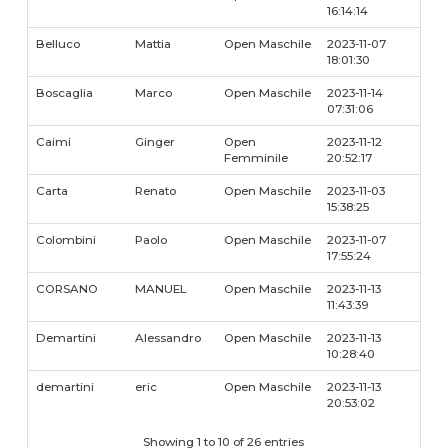
16:14:14
Belluco
Mattia
Open Maschile
2023-11-07
18:01:30
Boscaglia
Marco
Open Maschile
2023-11-14
07:31:06
Caimi
Ginger
Open
2023-11-12
Femminile
20:52:17
Carta
Renato
Open Maschile
2023-11-03
15:38:25
Colombini
Paolo
Open Maschile
2023-11-07
17:55:24
CORSANO
MANUEL
Open Maschile
2023-11-13
11:43:39
Demartini
Alessandro
Open Maschile
2023-11-13
10:28:40
demartini
eric
Open Maschile
2023-11-13
20:53:02
Showing 1 to 10 of 26 entries