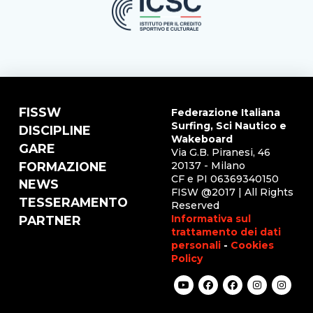
FISSW
Federazione Italiana
Surfing, Sci Nautico e
DISCIPLINE
Wakeboard
GARE
Via G.B. Piranesi, 46
FORMAZIONE
20137 - Milano
CF e PI 06369340150
NEWS
FISW @2017 | All Rights
TESSERAMENTO
Reserved
Informativa sul
PARTNER
trattamento dei dati
personali
-
Cookies
Policy