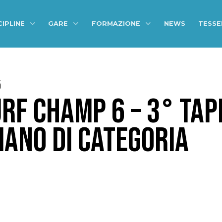
CIPLINE
GARE
FORMAZIONE
NEWS
TESS
5
URF CHAMP 6 – 3° TAP
IANO DI CATEGORIA