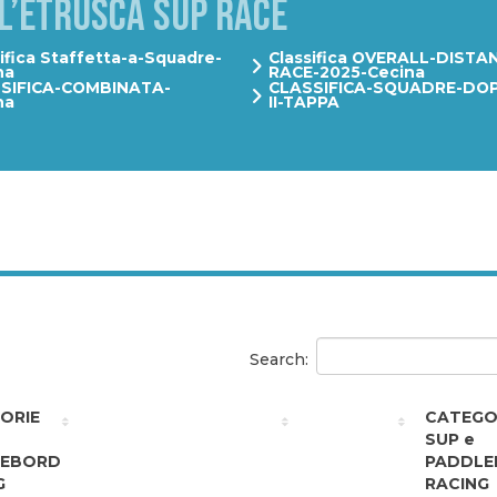
L’ETRUSCA SUP RACE
sifica Staffetta-a-Squadre-
Classifica OVERALL-DISTA
na
RACE-2025-Cecina
SIFICA-COMBINATA-
CLASSIFICA-SQUADRE-DO
na
II-TAPPA
Search:
ORIE
CATEGO
SUP e
LEBORD
PADDLE
G
RACING