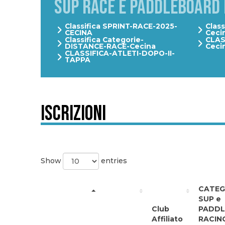
SUP RACE E PADDLEBOARD 
Classifica SPRINT-RACE-2025-
Clas
CECINA
Ceci
Classifica Categorie-
CLAS
DISTANCE-RACE-Cecina
Ceci
CLASSIFICA-ATLETI-DOPO-II-
TAPPA
Iscrizioni
Show
entries
CATEG
SUP e
Club
PADD
Affiliato
RACIN