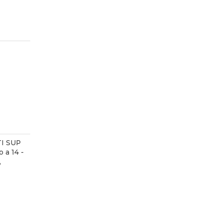
I SUP
 a 14 -
,