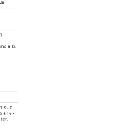
LE
I
no a 12
I SUP
 a 14 -
ter,