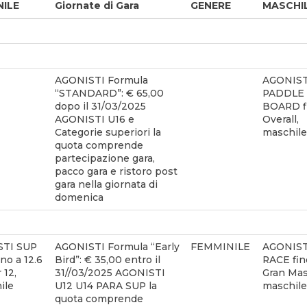
NILE
Giornate di Gara
GENERE
MASCHI
AGONISTI Formula
AGONIST
“STANDARD”: € 65,00
PADDLE
dopo il 31/03/2025
BOARD fi
AGONISTI U16 e
Overall,
Categorie superiori la
maschile
quota comprende
partecipazione gara,
pacco gara e ristoro post
gara nella giornata di
domenica
STI SUP
AGONISTI Formula “Early
FEMMINILE
AGONIST
no a 12.6
Bird”: € 35,00 entro il
RACE fino
 12,
31//03/2025 AGONISTI
Gran Mas
ile
U12 U14 PARA SUP la
maschile
quota comprende