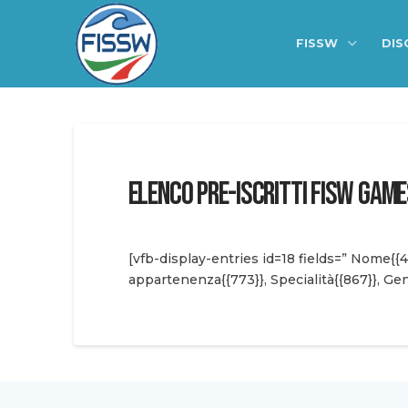
FISSW
DIS
ELENCO PRE-ISCRITTI FISW GAM
[vfb-display-entries id=18 fields=” Nome{{4
appartenenza{{773}}, Specialità{{867}}, Gen