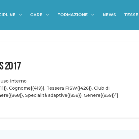
CIPLINE
GARE
FORMAZIONE
NEWS
TESS
ES 2017
uso interno
11}}, Cognome{{419}}, Tessera FISW{{426}}, Club di
ere{{868}}, Specialità adaptive{{858}}, Genere{{859}}”]