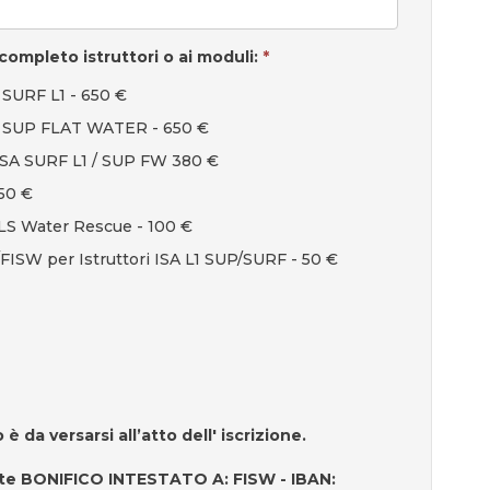
ompleto istruttori o ai moduli:
*
 SURF L1 - 650 €
 - SUP FLAT WATER - 650 €
 ISA SURF L1 / SUP FW 380 €
50 €
ILS Water Rescue - 100 €
SW per Istruttori ISA L1 SUP/SURF - 50 €
è da versarsi all’atto dell' iscrizione.
ite BONIFICO INTESTATO A: FISW - IBAN: