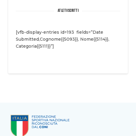
ATLETI ISCRITTI
[vfb-display-entries id=193 fields=”Date
Submitted,Cognome{{5093}}, Nome{{5114}},
Categoria{{5111}}”]