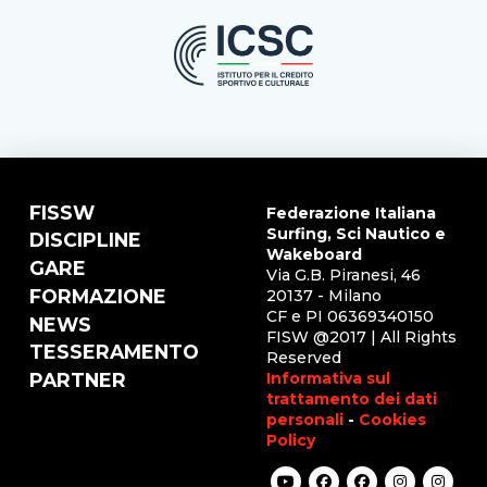
FISSW
Federazione Italiana
Surfing, Sci Nautico e
DISCIPLINE
Wakeboard
GARE
Via G.B. Piranesi, 46
FORMAZIONE
20137 - Milano
CF e PI 06369340150
NEWS
FISW @2017 | All Rights
TESSERAMENTO
Reserved
Informativa sul
PARTNER
trattamento dei dati
personali
-
Cookies
Policy