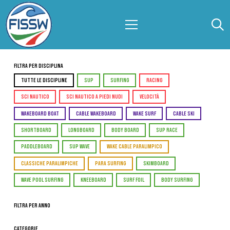
Filtra per Disciplina
TUTTE LE DISCIPLINE
SUP
SURFING
RACING
SCI NAUTICO
SCI NAUTICO A PIEDI NUDI
VELOCITÀ
WAKEBOARD BOAT
CABLE WAKEBOARD
WAKE SURF
CABLE SKI
SHORTBOARD
LONGBOARD
BODY BOARD
SUP RACE
PADDLEBOARD
SUP WAVE
WAKE CABLE PARALIMPICO
CLASSICHE PARALIMPICHE
PARA SURFING
SKIMBOARD
WAVE POOL SURFING
KNEEBOARD
SURF FOIL
BODY SURFING
Filtra per Anno
Categorie