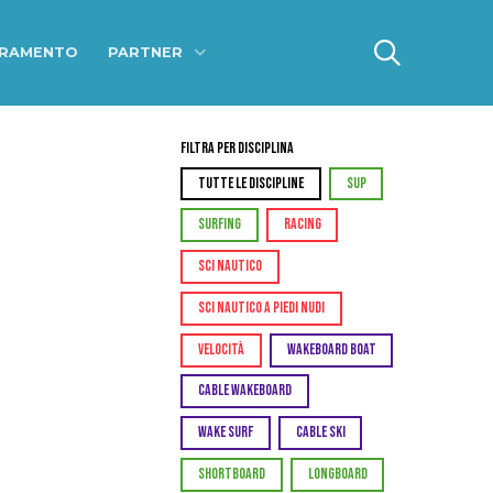
ERAMENTO
PARTNER
Filtra per Disciplina
TUTTE LE DISCIPLINE
SUP
SURFING
RACING
SCI NAUTICO
SCI NAUTICO A PIEDI NUDI
VELOCITÀ
WAKEBOARD BOAT
CABLE WAKEBOARD
WAKE SURF
CABLE SKI
SHORTBOARD
LONGBOARD