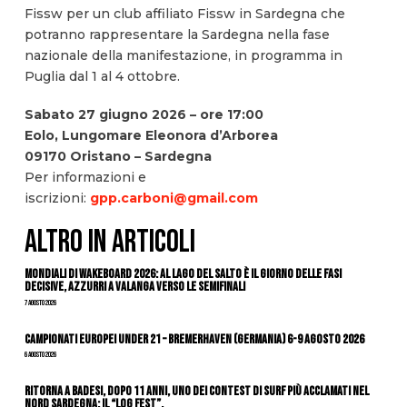
Fissw per un club affiliato Fissw in Sardegna che
potranno rappresentare la Sardegna nella fase
nazionale della manifestazione, in programma in
Puglia dal 1 al 4 ottobre.
Sabato 27 giugno 2026 – ore 17:00
Eolo, Lungomare Eleonora d’Arborea
09170 Oristano – Sardegna
Per informazioni e
iscrizioni:
gpp.carboni@gmail.com
ALTRO IN ARTICOLI
Mondiali di Wakeboard 2026: al Lago del Salto è il giorno delle fasi
decisive, azzurri a valanga verso le semifinali
7 Agosto 2026
Campionati Europei Under 21 – Bremerhaven (Germania) 6-9 agosto 2026
6 Agosto 2026
Ritorna a Badesi, dopo 11 anni, uno dei contest di surf più acclamati nel
nord Sardegna: il “Log Fest”.