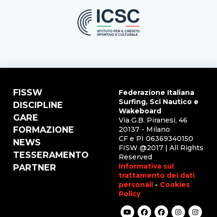
FISSW
Federazione Italiana
Surfing, Sci Nautico e
DISCIPLINE
Wakeboard
GARE
Via G.B. Piranesi, 46
FORMAZIONE
20137 - Milano
CF e PI 06369340150
NEWS
FISW @2017 | All Rights
TESSERAMENTO
Reserved
Informativa sul
PARTNER
trattamento dei dati
personali
-
Cookies
Policy