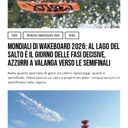
2026
MONDIALI WAKEBOARD 2026
NEWS
Mondiali di Wakeboard 2026: al Lago del
Salto è il giorno delle fasi decisive,
azzurri a valanga verso le semifinali
Nella quarta giornata di gare, tra ultimi ripescaggi, quarti e
semifinali, l’Italia piazza un vero e proprio en plein: cinque azzurri in
semifinale nella regina