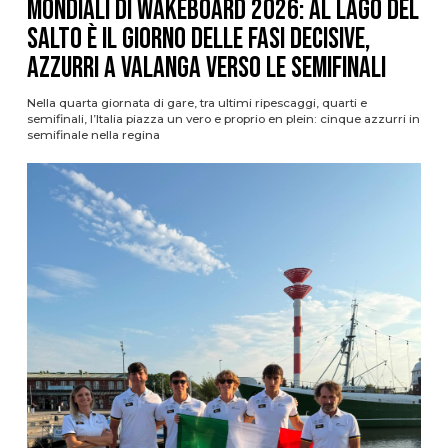
Mondiali di Wakeboard 2026: al Lago del
Salto è il giorno delle fasi decisive,
azzurri a valanga verso le semifinali
Nella quarta giornata di gare, tra ultimi ripescaggi, quarti e
semifinali, l’Italia piazza un vero e proprio en plein: cinque azzurri in
semifinale nella regina