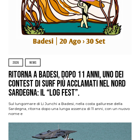
2026
NEWS
Ritorna a Badesi, dopo 11 anni, uno dei
contest di surf più acclamati nel nord
Sardegna: il “Log Fest”.
Sul lungomare di Li Junchi a Badesi, nella costa gallurese della
Sardegna, ritorna dopo una lunga assenza di 11 anni, con un nuovo
nome e