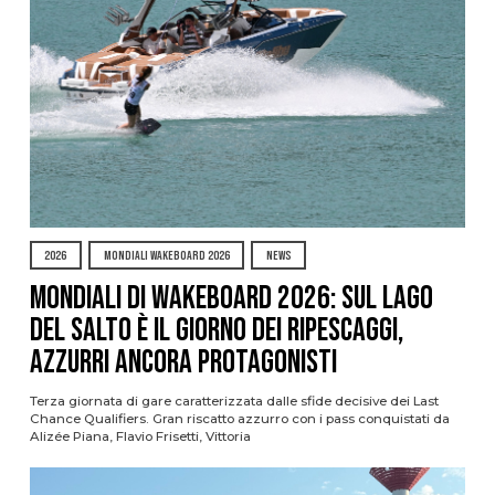
2026
MONDIALI WAKEBOARD 2026
NEWS
Mondiali di Wakeboard 2026: sul Lago
del Salto è il giorno dei ripescaggi,
azzurri ancora protagonisti
Terza giornata di gare caratterizzata dalle sfide decisive dei Last
Chance Qualifiers. Gran riscatto azzurro con i pass conquistati da
Alizée Piana, Flavio Frisetti, Vittoria