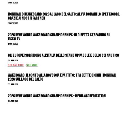
2 Agosto 2026
Mondiali di Wakeboard 2026 al Lago del Salto: al via domani lo spettacolo,
grazie ai nostri Partner
2 Agosto 2026
2026 IWWF WORLD WAKEBOARD CHAMPIONSHIPS: IN DIRETTA STREAMING SU
FISSW.TV
1 Agosto 2026
Gli Europei sorridono all’Italia dello stand up paddle e dello sci nautico
29 Luglio 2026
SCI NAUTICO
SUP WAVE
Wakeboard, il conto alla rovescia è partito: tra sette giorni i Mondiali
2026 sul Lago del Salto
27 Luglio 2026
2026 IWWF WORLD WAKEBOARD CHAMPIONSHIPS – MEDIA ACCREDITATION
24 Luglio 2026