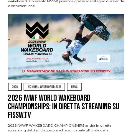
wakeboard. Un evento FISSW possibile grazie al sostegno di aziende
e istituzioni che
2026
MONDIALI WAKEBOARD 2026
NEWS
2026 IWWF WORLD WAKEBOARD
CHAMPIONSHIPS: IN DIRETTA STREAMING SU
FISSW.TV
2026 IWWF WAKEBOARD CHAMPIONSHIPS andrà in diretta
streaming dal 3 all’8 agosto anche sul canale ufficiale della