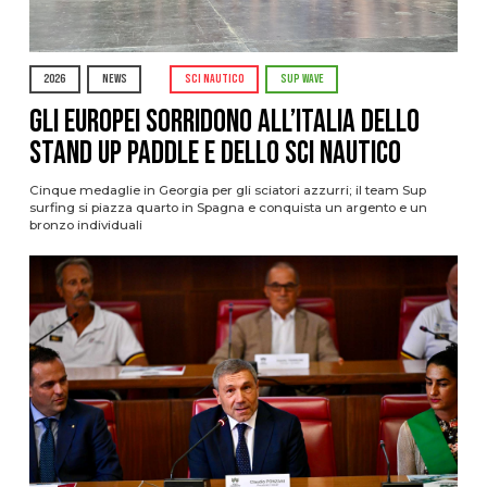
2026
NEWS
SCI NAUTICO
SUP WAVE
Gli Europei sorridono all’Italia dello
stand up paddle e dello sci nautico
Cinque medaglie in Georgia per gli sciatori azzurri; il team Sup
surfing si piazza quarto in Spagna e conquista un argento e un
bronzo individuali