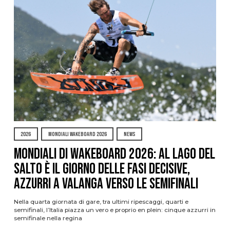
2026
MONDIALI WAKEBOARD 2026
NEWS
Mondiali di Wakeboard 2026: al Lago del
Salto è il giorno delle fasi decisive,
azzurri a valanga verso le semifinali
Nella quarta giornata di gare, tra ultimi ripescaggi, quarti e
semifinali, l’Italia piazza un vero e proprio en plein: cinque azzurri in
semifinale nella regina