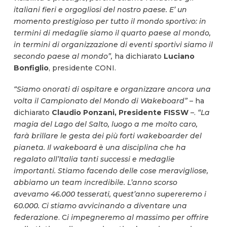
italiani fieri e orgogliosi del nostro paese. E’ un
momento prestigioso per tutto il mondo sportivo: in
termini di medaglie siamo il quarto paese al mondo,
in termini di organizzazione di eventi sportivi siamo il
secondo paese al mondo”,
ha dichiarato
Luciano
Bonfiglio
, presidente CONI.
“Siamo onorati di ospitare e organizzare ancora una
volta il Campionato del Mondo di Wakeboard”
– ha
dichiarato
Claudio Ponzani, Presidente FISSW
–.
“La
magia del Lago del Salto, luogo a me molto caro,
farà brillare le gesta dei più forti wakeboarder del
pianeta. Il wakeboard è una disciplina che ha
regalato all’Italia tanti successi e medaglie
importanti. Stiamo facendo delle cose meravigliose,
abbiamo un team incredibile. L’anno scorso
avevamo 46.000 tesserati, quest’anno supereremo i
60.000. Ci stiamo avvicinando a diventare una
federazione
. C
i impegneremo al massimo per offrire