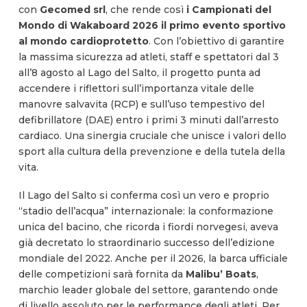
con
Gecomed srl
, che rende così
i Campionati del
Mondo di Wakaboard 2026 il primo evento sportivo
al mondo cardioprotetto
. Con l’obiettivo di garantire
la massima sicurezza ad atleti, staff e spettatori dal 3
all’8 agosto al Lago del Salto, il progetto punta ad
accendere i riflettori sull’importanza vitale delle
manovre salvavita (RCP) e sull’uso tempestivo del
defibrillatore (DAE) entro i primi 3 minuti dall’arresto
cardiaco. Una sinergia cruciale che unisce i valori dello
sport alla cultura della prevenzione e della tutela della
vita.
Il Lago del Salto si conferma così un vero e proprio
“stadio dell’acqua” internazionale: la conformazione
unica del bacino, che ricorda i fiordi norvegesi, aveva
già decretato lo straordinario successo dell’edizione
mondiale del 2022. Anche per il 2026, la barca ufficiale
delle competizioni sarà fornita da
Malibu’ Boats
,
marchio leader globale del settore, garantendo onde
di livello assoluto per le performance degli atleti. Per