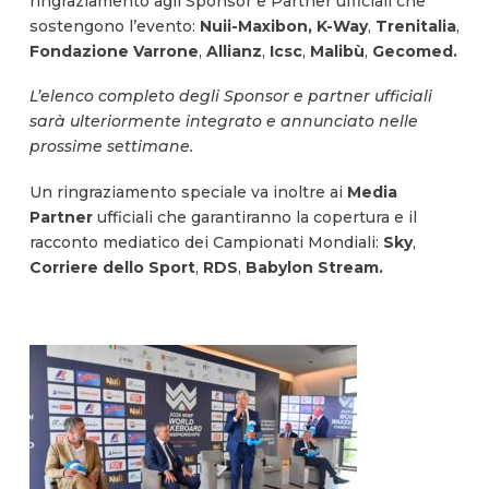
ringraziamento agli Sponsor e Partner ufficiali che
sostengono l’evento:
Nuii-Maxibon, K-Way
,
Trenitalia
,
Fondazione Varrone
,
Allianz
,
Icsc
,
Malibù
,
Gecomed.
L’elenco completo degli Sponsor e partner ufficiali
sarà ulteriormente integrato e annunciato nelle
prossime settimane.
Un ringraziamento speciale va inoltre ai
Media
Partner
ufficiali che garantiranno la copertura e il
racconto mediatico dei Campionati Mondiali:
Sky
,
Corriere dello Sport
,
RDS
,
Babylon Stream.