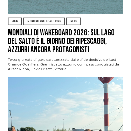
2026
MONDIALI WAKEBOARD 2026
NEWS
Mondiali di Wakeboard 2026: sul Lago
del Salto è il giorno dei ripescaggi,
azzurri ancora protagonisti
Terza giornata di gare caratterizzata dalle sfide decisive dei Last
Chance Qualifiers. Gran riscatto azzurro con i pass conquistati da
Alizée Piana, Flavio Frisetti, Vittoria