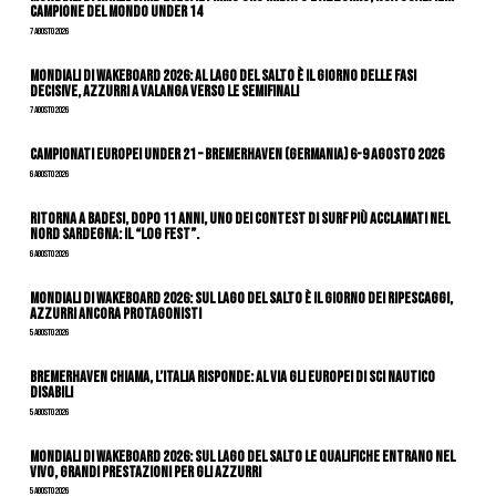
campione del mondo Under 14
7 Agosto 2026
Mondiali di Wakeboard 2026: al Lago del Salto è il giorno delle fasi
decisive, azzurri a valanga verso le semifinali
7 Agosto 2026
Campionati Europei Under 21 – Bremerhaven (Germania) 6-9 agosto 2026
6 Agosto 2026
Ritorna a Badesi, dopo 11 anni, uno dei contest di surf più acclamati nel
nord Sardegna: il “Log Fest”.
6 Agosto 2026
Mondiali di Wakeboard 2026: sul Lago del Salto è il giorno dei ripescaggi,
azzurri ancora protagonisti
5 Agosto 2026
Bremerhaven chiama, l’Italia risponde: al via gli Europei di Sci Nautico
Disabili
5 Agosto 2026
Mondiali di Wakeboard 2026: sul Lago del Salto le qualifiche entrano nel
vivo, grandi prestazioni per gli azzurri
5 Agosto 2026