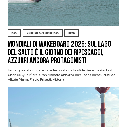
2026
MONDIALI WAKEBOARD 2026
NEWS
Mondiali di Wakeboard 2026: sul Lago
del Salto è il giorno dei ripescaggi,
azzurri ancora protagonisti
Terza giornata di gare caratterizzata dalle sfide decisive dei Last
Chance Qualifiers. Gran riscatto azzurro con i pass conquistati da
Alizée Piana, Flavio Frisetti, Vittoria