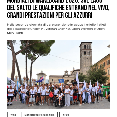
Mondiali di Wakeboard 2026: sul Lago
del Salto le qualifiche entrano nel vivo,
grandi prestazioni per gli azzurri
Nella seconda giornata di gare scendono in acqua i migliori atleti
delle categorie Under 14, Veteran Over 40, Open Women e Open
Men. Tanti i
2026
MONDIALI WAKEBOARD 2026
NEWS