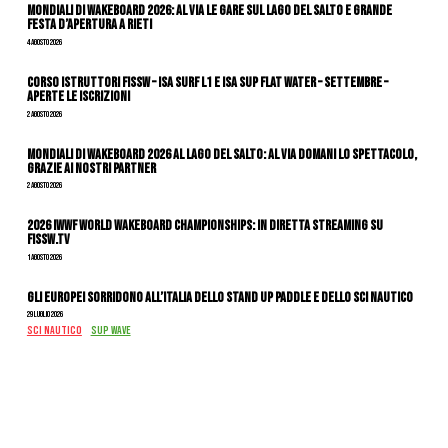
Mondiali di Wakeboard 2026: al via le gare sul Lago del Salto e grande
festa d’apertura a Rieti
4 Agosto 2026
CORSO ISTRUTTORI FISSW – ISA SURF L1 e ISA SUP Flat Water – SETTEMBRE –
APERTE LE ISCRIZIONI
2 Agosto 2026
Mondiali di Wakeboard 2026 al Lago del Salto: al via domani lo spettacolo,
grazie ai nostri Partner
2 Agosto 2026
2026 IWWF WORLD WAKEBOARD CHAMPIONSHIPS: IN DIRETTA STREAMING SU
FISSW.TV
1 Agosto 2026
Gli Europei sorridono all’Italia dello stand up paddle e dello sci nautico
29 Luglio 2026
SCI NAUTICO
SUP WAVE