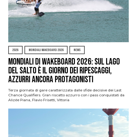
2026
MONDIALI WAKEBOARD 2026
NEWS
Mondiali di Wakeboard 2026: sul Lago
del Salto è il giorno dei ripescaggi,
azzurri ancora protagonisti
Terza giornata di gare caratterizzata dalle sfide decisive dei Last
Chance Qualifiers. Gran riscatto azzurro con i pass conquistati da
Alizée Piana, Flavio Frisetti, Vittoria