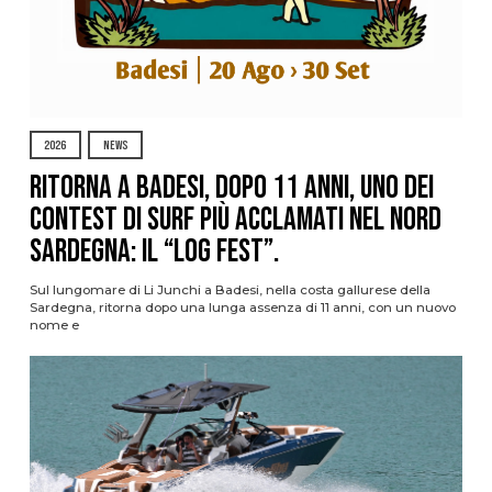
2026
NEWS
Ritorna a Badesi, dopo 11 anni, uno dei
contest di surf più acclamati nel nord
Sardegna: il “Log Fest”.
Sul lungomare di Li Junchi a Badesi, nella costa gallurese della
Sardegna, ritorna dopo una lunga assenza di 11 anni, con un nuovo
nome e