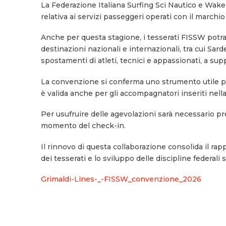
La
Federazione Italiana Surfing Sci Nautico e Wak
relativa ai servizi passeggeri operati con il marchi
Anche per questa stagione, i tesserati FISSW potr
destinazioni nazionali e internazionali, tra cui Sard
spostamenti di atleti, tecnici e appassionati, a supp
La convenzione si conferma uno strumento utile per
è valida anche per gli accompagnatori inseriti nell
Per usufruire delle agevolazioni sarà necessario pre
momento del check-in.
Il rinnovo di questa collaborazione consolida il rap
dei tesserati e lo sviluppo delle discipline federali su
Grimaldi-Lines-_-FISSW_convenzione_2026