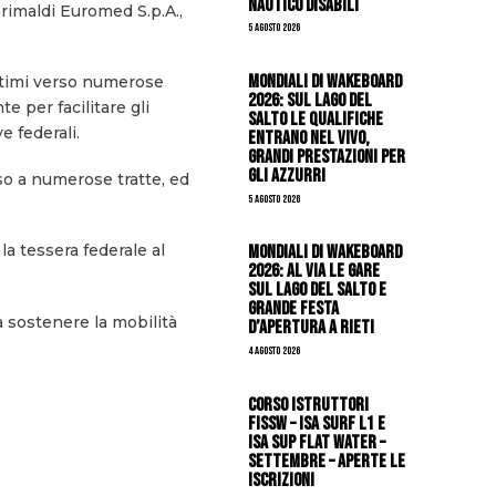
Nautico Disabili
rimaldi Euromed S.p.A.
,
5 Agosto 2026
Mondiali di Wakeboard
ittimi verso numerose
2026: sul Lago del
e per facilitare gli
Salto le qualifiche
e federali.
entrano nel vivo,
grandi prestazioni per
gli azzurri
so a numerose tratte, ed
5 Agosto 2026
la tessera federale al
Mondiali di Wakeboard
2026: al via le gare
sul Lago del Salto e
grande festa
a sostenere la mobilità
d’apertura a Rieti
4 Agosto 2026
CORSO ISTRUTTORI
FISSW – ISA SURF L1 e
ISA SUP Flat Water –
SETTEMBRE – APERTE LE
ISCRIZIONI