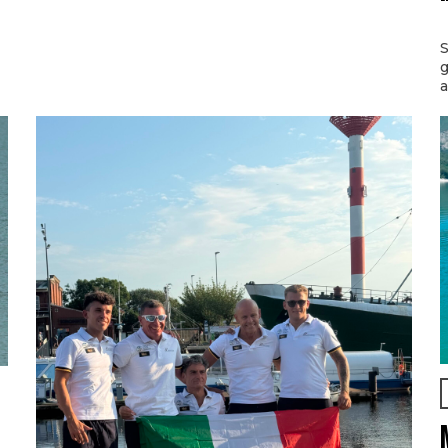
S
g
a
l