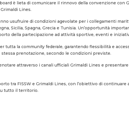
eboard
è lieta di comunicare il rinnovo della convenzione con
G
o
Grimaldi Lines
.
anno usufruire di condizioni agevolate per i collegamenti mar
egna, Sicilia, Spagna, Grecia e Tunisia. Un’opportunità important
orto della partecipazione ad attività sportive, eventi e iniziativ
 tutta la community federale, garantendo flessibilità e acces
a stessa prenotazione, secondo le condizioni previste.
notare attraverso i canali ufficiali Grimaldi Lines e presentare 
porto tra FISSW e Grimaldi Lines, con l’obiettivo di continuare 
 tutto il territorio.