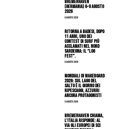
Bremerhaven
(Germania) 6-9 agosto
2026
6 Agosto 2026
Ritorna a Badesi, dopo
11 anni, uno dei
contest di surf più
acclamati nel nord
Sardegna: il “Log
Fest”.
6 Agosto 2026
Mondiali di Wakeboard
2026: sul Lago del
Salto è il giorno dei
ripescaggi, azzurri
ancora protagonisti
5 Agosto 2026
Bremerhaven chiama,
l’Italia risponde: al
via gli Europei di Sci