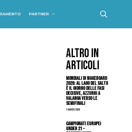
ERAMENTO
PARTNER
ALTRO IN
ARTICOLI
Mondiali di Wakeboard
2026: al Lago del Salto
è il giorno delle fasi
decisive, azzurri a
valanga verso le
semifinali
7 Agosto 2026
Campionati Europei
Under 21 –