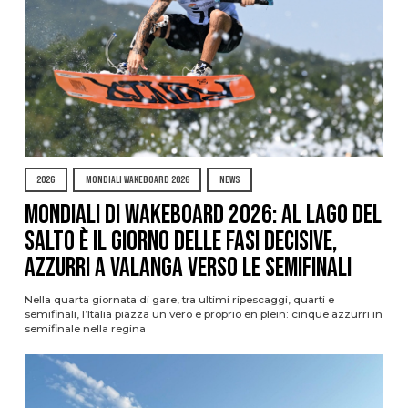
2026
MONDIALI WAKEBOARD 2026
NEWS
Mondiali di Wakeboard 2026: al Lago del
Salto è il giorno delle fasi decisive,
azzurri a valanga verso le semifinali
Nella quarta giornata di gare, tra ultimi ripescaggi, quarti e
semifinali, l’Italia piazza un vero e proprio en plein: cinque azzurri in
semifinale nella regina