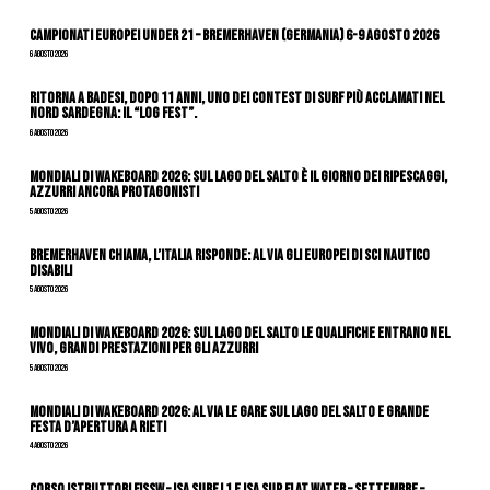
Campionati Europei Under 21 – Bremerhaven (Germania) 6-9 agosto 2026
6 Agosto 2026
Ritorna a Badesi, dopo 11 anni, uno dei contest di surf più acclamati nel
nord Sardegna: il “Log Fest”.
6 Agosto 2026
Mondiali di Wakeboard 2026: sul Lago del Salto è il giorno dei ripescaggi,
azzurri ancora protagonisti
5 Agosto 2026
Bremerhaven chiama, l’Italia risponde: al via gli Europei di Sci Nautico
Disabili
5 Agosto 2026
Mondiali di Wakeboard 2026: sul Lago del Salto le qualifiche entrano nel
vivo, grandi prestazioni per gli azzurri
5 Agosto 2026
Mondiali di Wakeboard 2026: al via le gare sul Lago del Salto e grande
festa d’apertura a Rieti
4 Agosto 2026
CORSO ISTRUTTORI FISSW – ISA SURF L1 e ISA SUP Flat Water – SETTEMBRE –