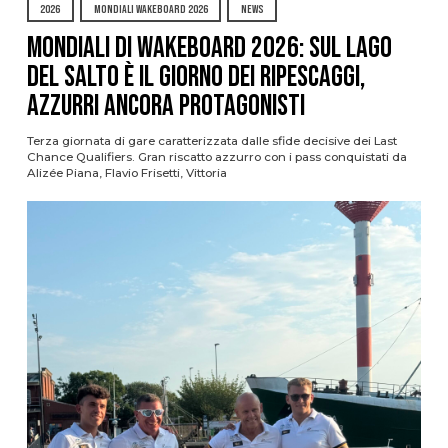
2026
MONDIALI WAKEBOARD 2026
NEWS
Mondiali di Wakeboard 2026: sul Lago
del Salto è il giorno dei ripescaggi,
azzurri ancora protagonisti
Terza giornata di gare caratterizzata dalle sfide decisive dei Last
Chance Qualifiers. Gran riscatto azzurro con i pass conquistati da
Alizée Piana, Flavio Frisetti, Vittoria