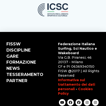
FISSW
Federazione Italiana
Surfing, Sci Nautico e
DISCIPLINE
Wakeboard
GARE
Via G.B. Piranesi, 46
FORMAZIONE
20137 - Milano
CF e PI 06369340150
NEWS
FISW @2017 | All Rights
TESSERAMENTO
Reserved
Informativa sul
PARTNER
trattamento dei dati
personali
-
Cookies
Policy